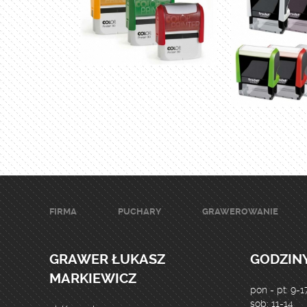
FIRMA
PUCHARY
GRAWEROWANIE
GRAWER ŁUKASZ
GODZINY
MARKIEWICZ
pon - pt: 9-1
sob: 11-14