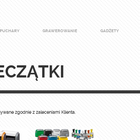
PUCHARY
GRAWEROWANIE
GADŻETY
ECZĄTKI
wane zgodnie z zaleceniami Klienta.