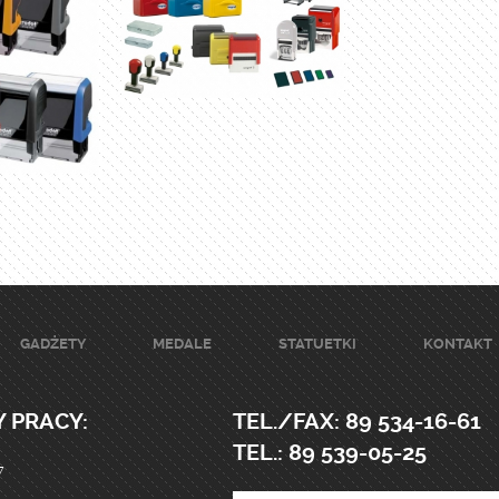
GADŻETY
MEDALE
STATUETKI
KONTAKT
 PRACY:
TEL./FAX: 89 534-16-61
TEL.: 89 539-05-25
7