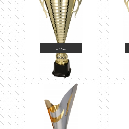
więcej
1049B