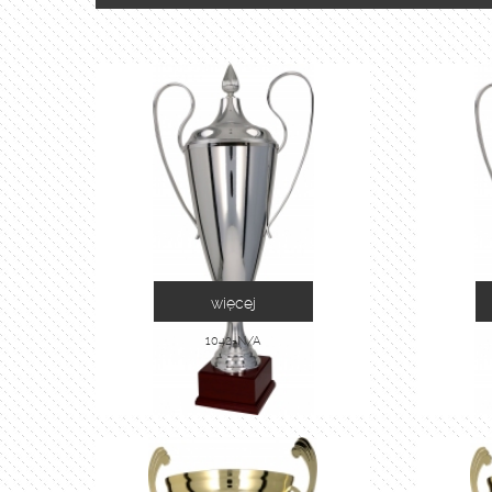
więcej
1042-N/A