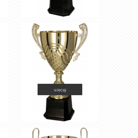
więcej
2060C