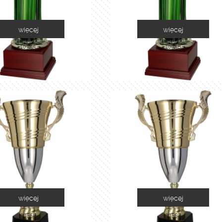
więcej
więcej
1035A
1035B
więcej
więcej
2055B
2055C