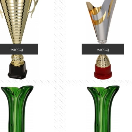
więcej
więcej
1049C
1048A