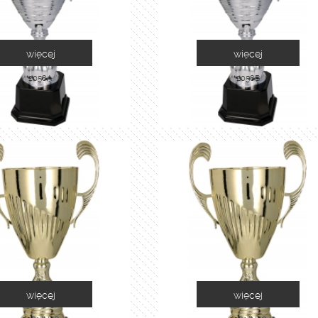
więcej
więcej
2058A
2058B
więcej
więcej