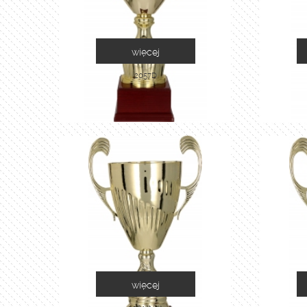
więcej
2057D
więcej