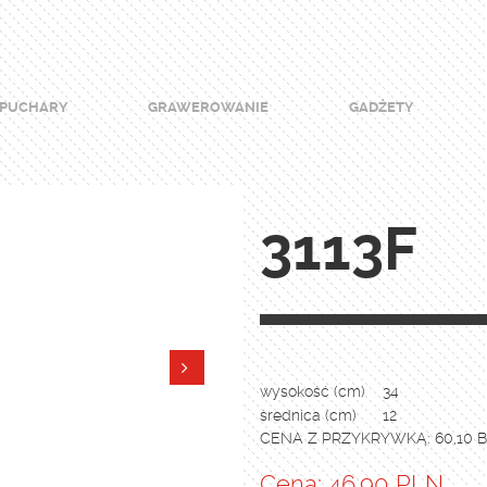
PUCHARY
GRAWEROWANIE
GADŻETY
3113F
wysokość (cm)
34
średnica (cm)
12
CENA Z PRZYKRYWKĄ: 60,10 
Cena: 46.90 PLN