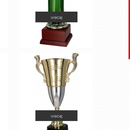
więcej
1035C
więcej
2055D