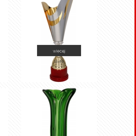
więcej
1048B