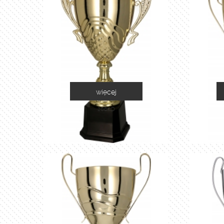
więcej
2060D