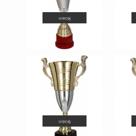
więcej
1048C
więcej
2055A