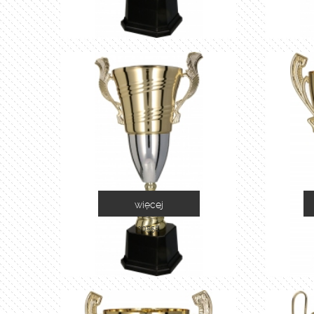
więcej
2055E