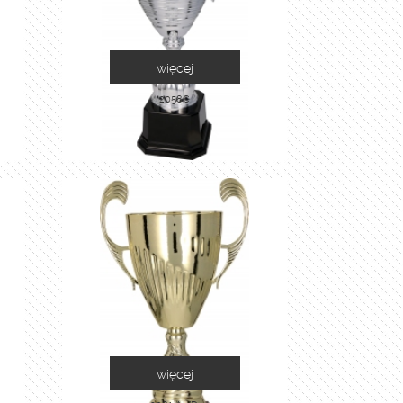
więcej
2058C
więcej