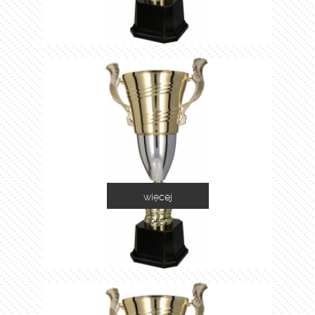
więcej
2055C