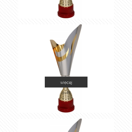
więcej
1048B