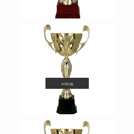
więcej
3086A