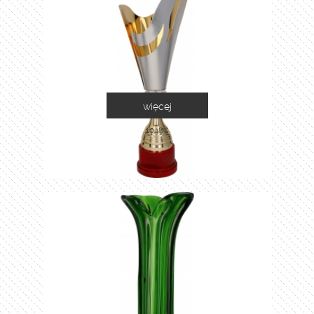
więcej
1048C