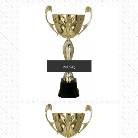
więcej
3086E