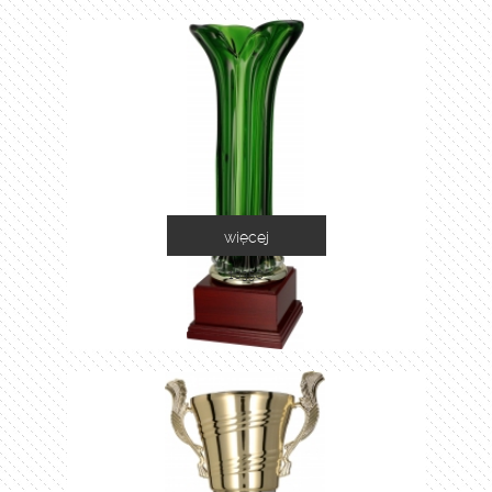
więcej
1035C