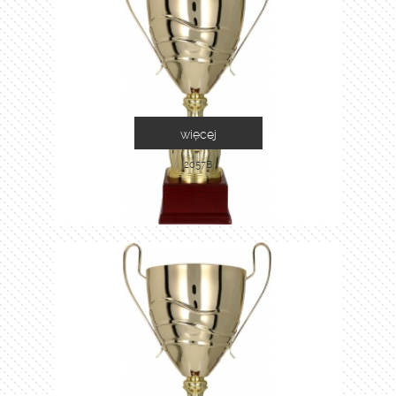
więcej
2057B