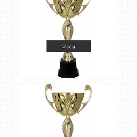
więcej
3086B