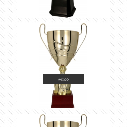
więcej
2057A