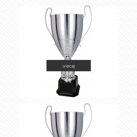
więcej
2058A