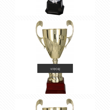
więcej
3081-N/A