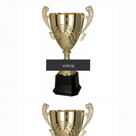
więcej
2060B