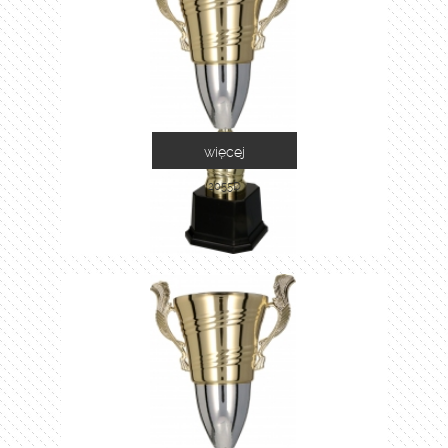
więcej
2055D