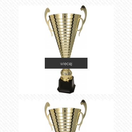
więcej
1049B