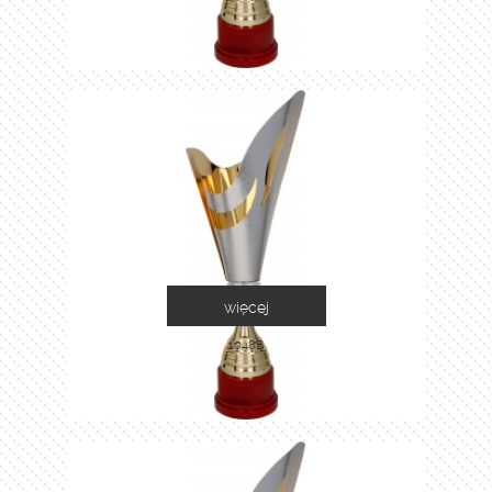
więcej
1048B