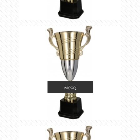
więcej
2055C