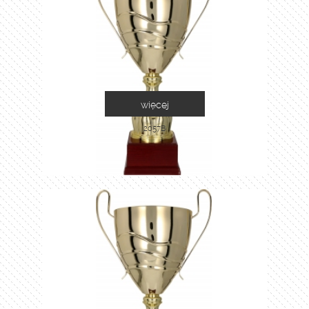
więcej
2057B