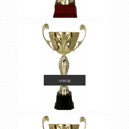
więcej
3086A