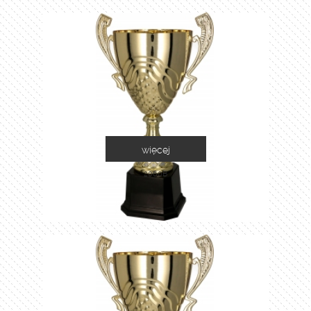
więcej
2060B