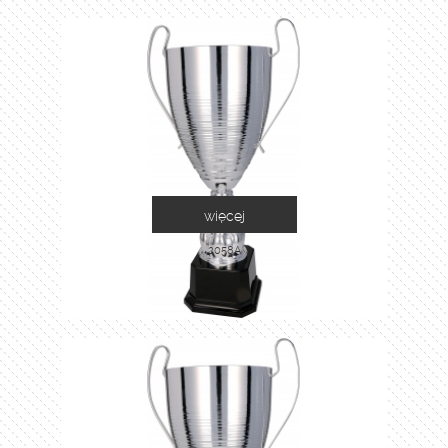
więcej
2058A