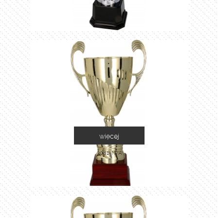
więcej
3081-N/A