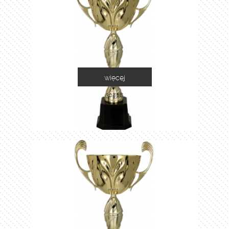
więcej
3086B