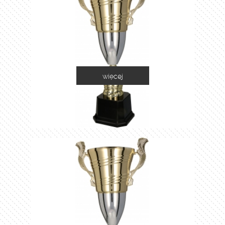
więcej
2055D