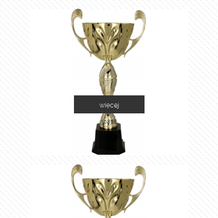
więcej
3086E