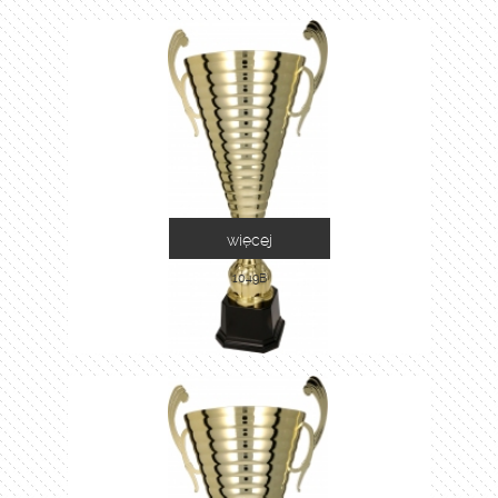
więcej
1049B