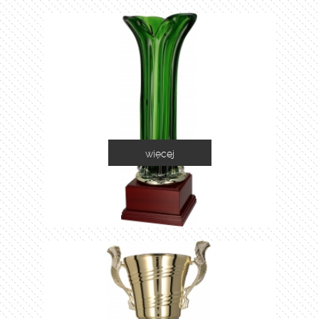
więcej
1035C