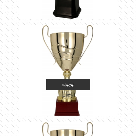
więcej
2057A