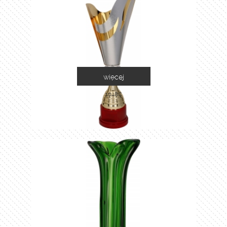
więcej
1048C