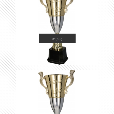
więcej
2055D