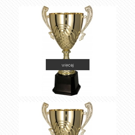
więcej
2060B