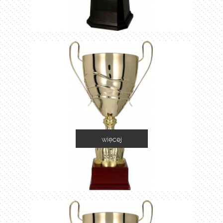
więcej
2057A