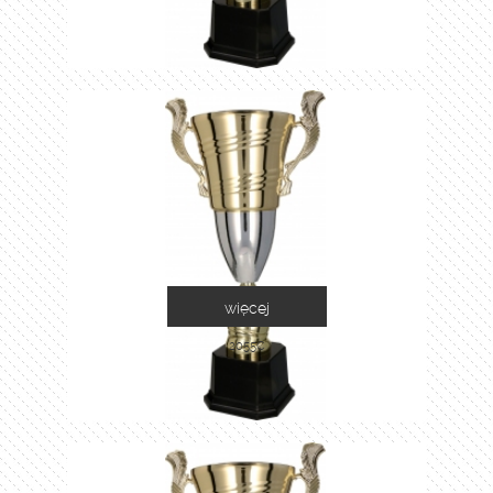
więcej
2055C