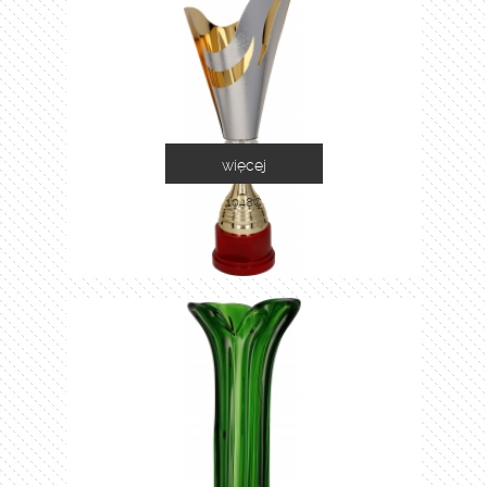
więcej
1048C