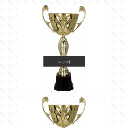
więcej
3086E