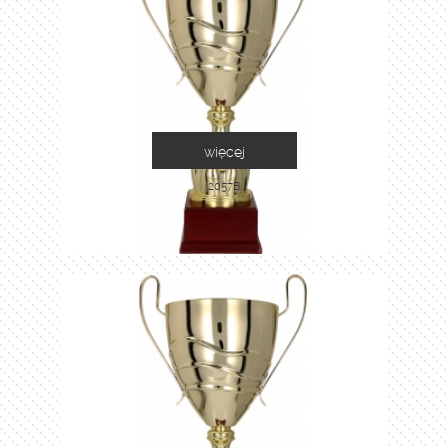
więcej
2057B