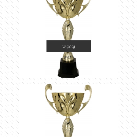
więcej
3086B