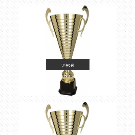
więcej
1049B