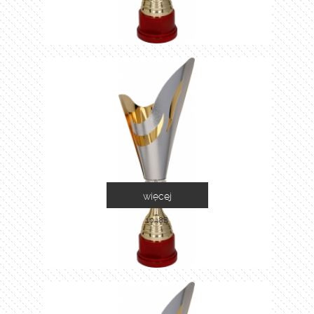
więcej
1048B