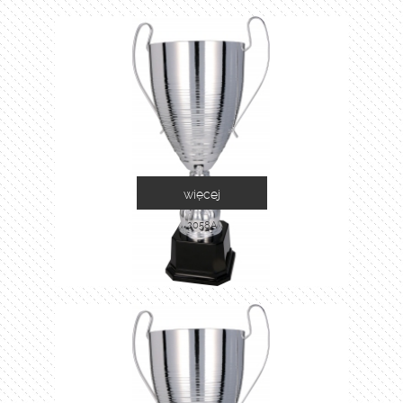
więcej
2058A