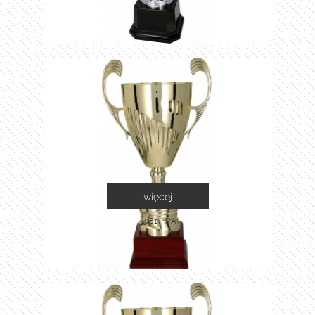
więcej
3081-N/A