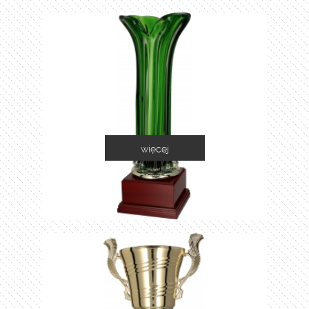
więcej
1035C