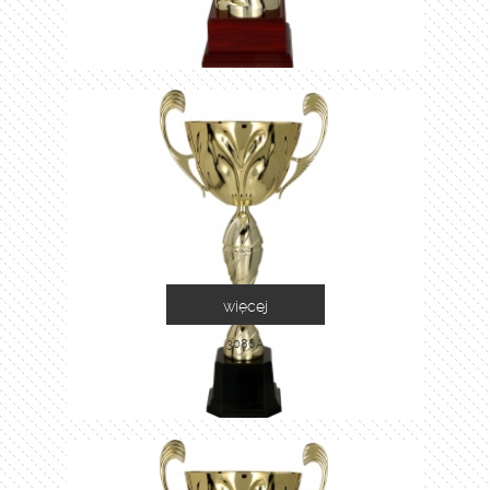
więcej
3086A