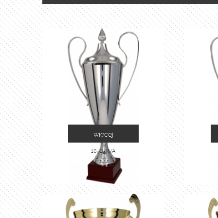
więcej
1042-N/A