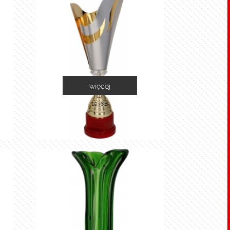
więcej
1048B