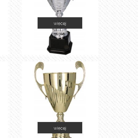
więcej
2058C
więcej