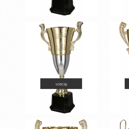
więcej
2055E