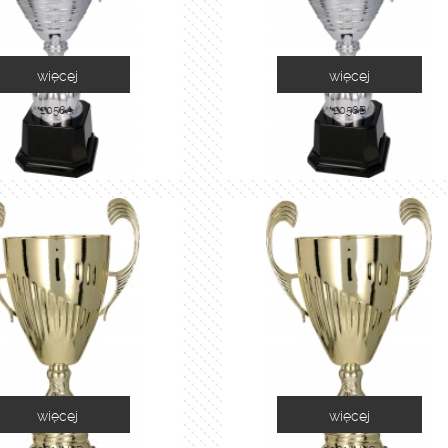
więcej
więcej
2058A
2058B
więcej
więcej