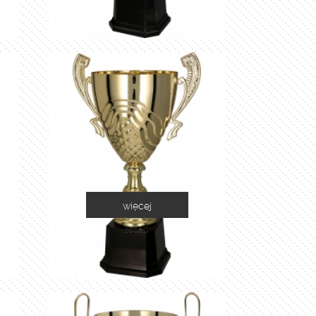
więcej
2060C