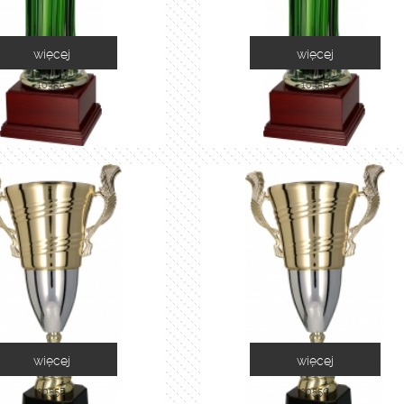
więcej
więcej
1035A
1035B
więcej
więcej
2055B
2055C