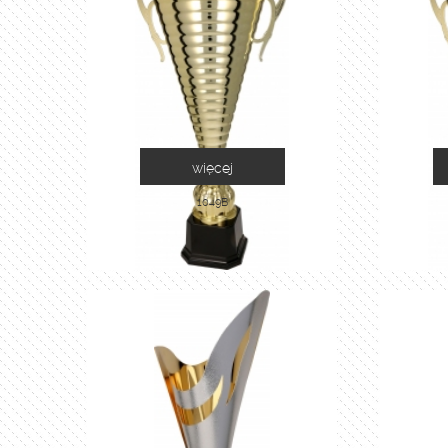
więcej
1049B