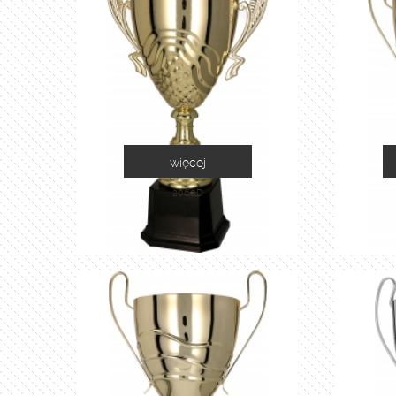
więcej
2060D