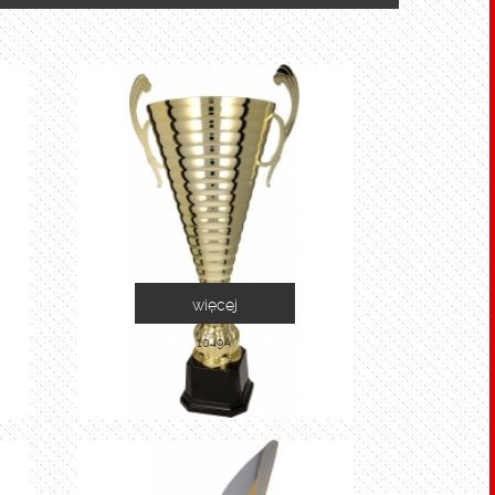
więcej
1049A