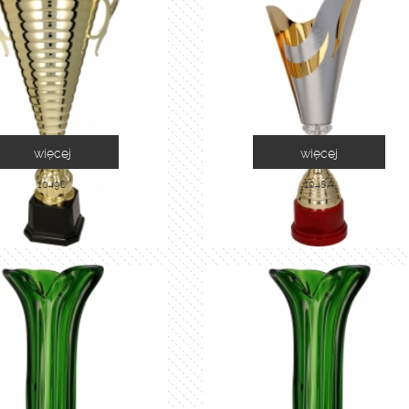
więcej
więcej
1049C
1048A