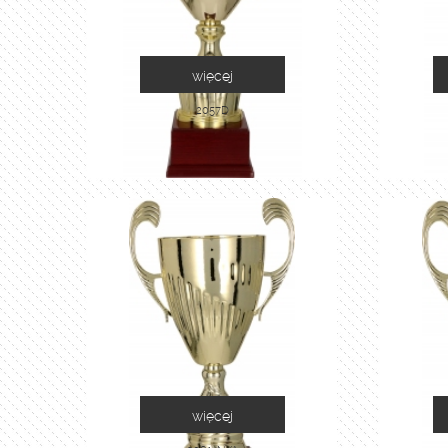
więcej
2057D
więcej