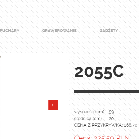
PUCHARY
GRAWEROWANIE
GADŻETY
2055C
wysokość (cm)
59
średnica (cm)
20
CENA Z PRZYKRYWKĄ: 268,70
Cena: 225.50 PLN