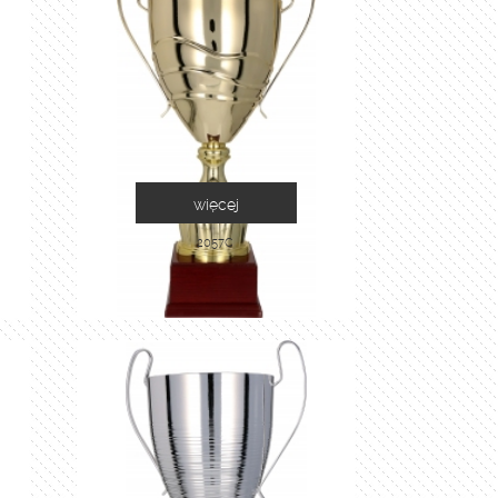
więcej
2057C