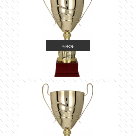
więcej
2057B