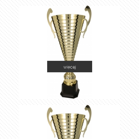
więcej
1049B