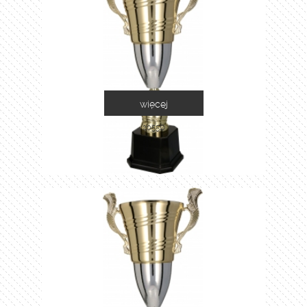
więcej
2055D