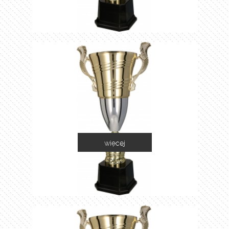
więcej
2055C