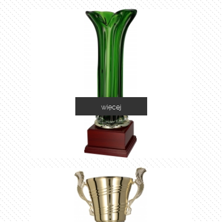
więcej
1035C