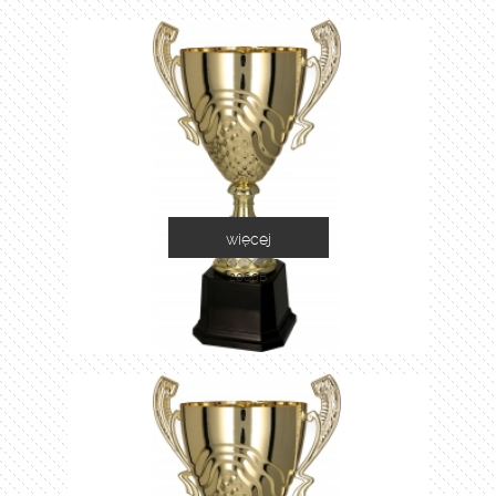
więcej
2060B