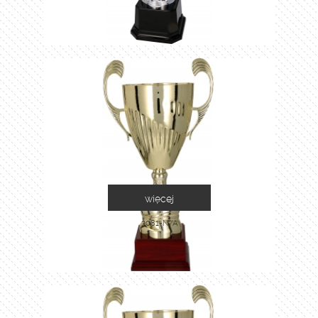
więcej
3081-N/A