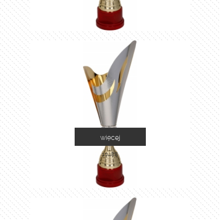
więcej
1048B