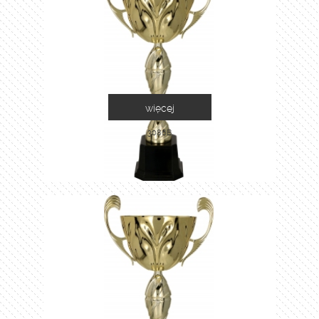
więcej
3086B