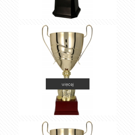
więcej
2057A