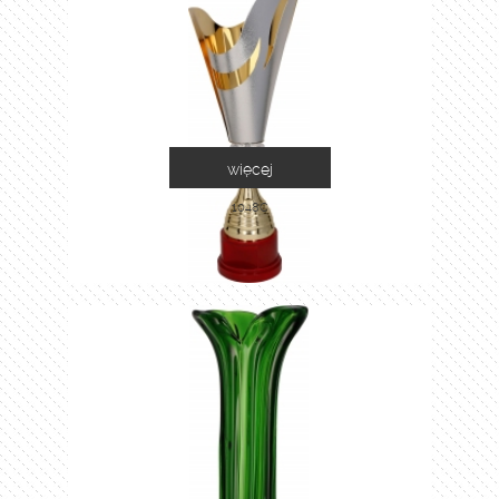
więcej
1048C