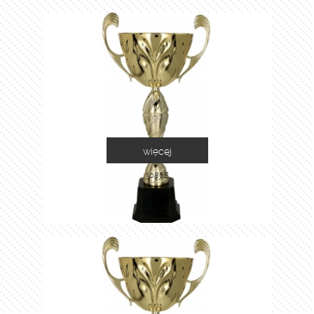
więcej
3086E