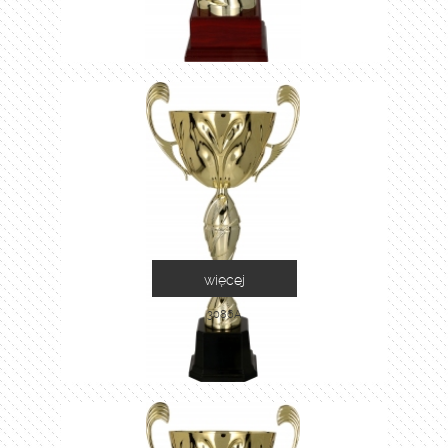
więcej
3086A