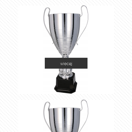
więcej
2058A