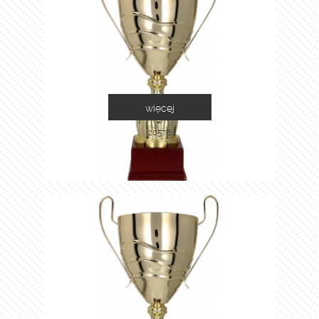
więcej
2057B