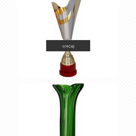
więcej
1048C