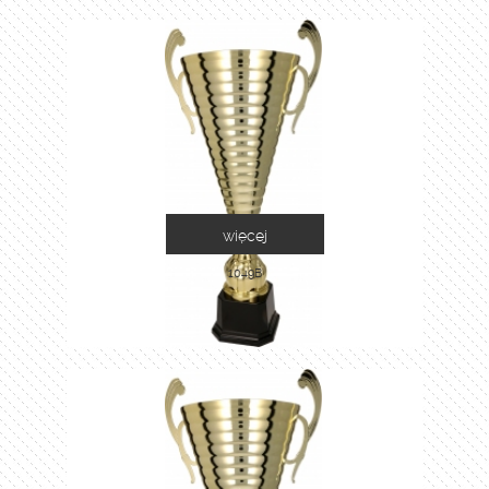
więcej
1049B