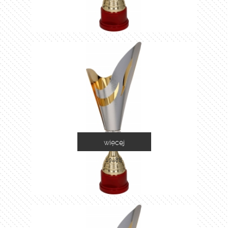
więcej
1048B