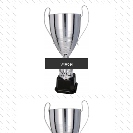
więcej
2058A