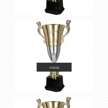
więcej
2055C