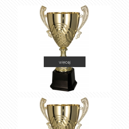
więcej
2060B