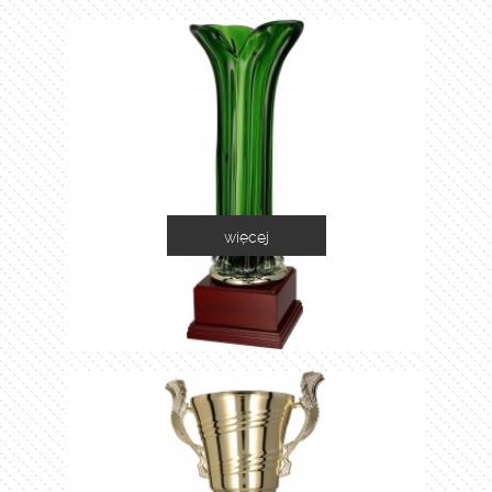
więcej
1035C