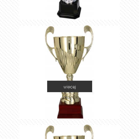
więcej
3081-N/A