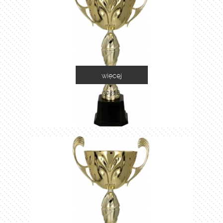
więcej
3086B