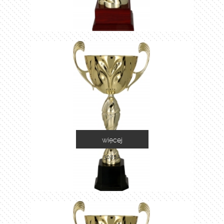
więcej
3086A