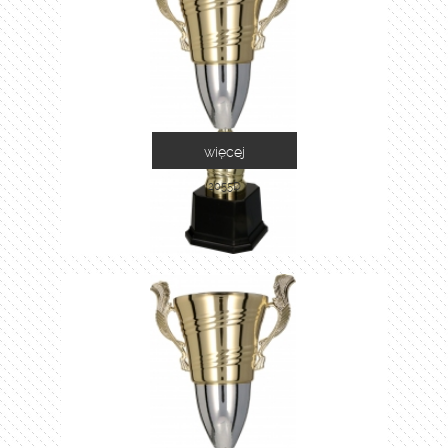
więcej
2055D