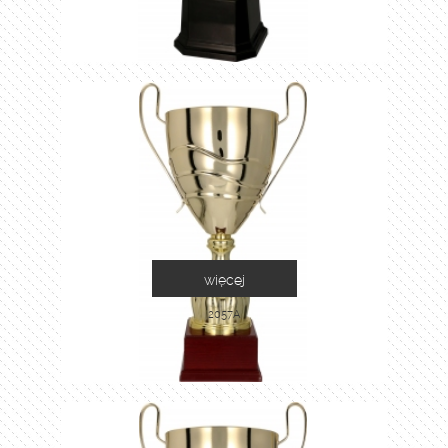
więcej
2057A