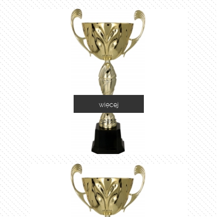
więcej
3086E