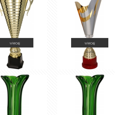
więcej
więcej
1049C
1048A