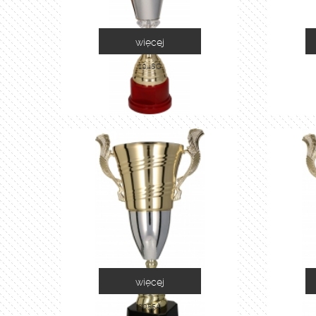
więcej
1048C
więcej
2055A