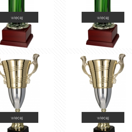
więcej
więcej
1035A
1035B
więcej
więcej
2055B
2055C