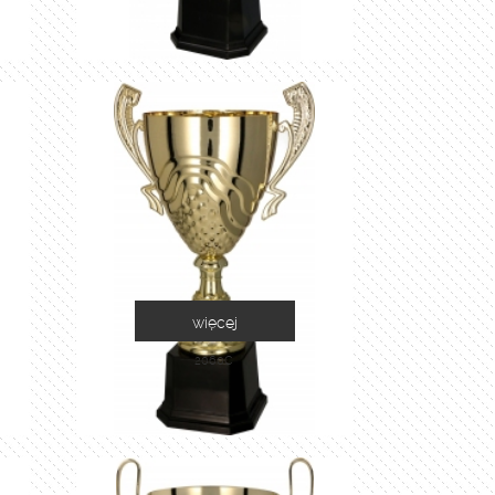
więcej
2060C