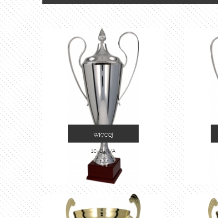
więcej
1042-N/A