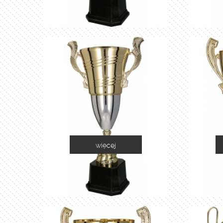
więcej
2055E