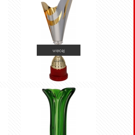
więcej
1048B