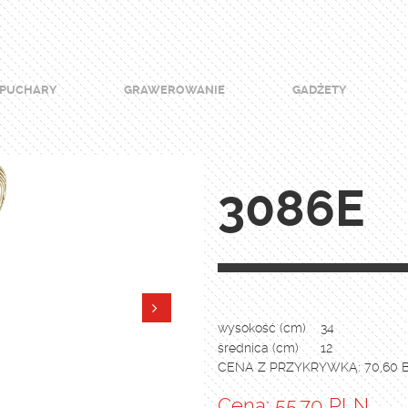
PUCHARY
GRAWEROWANIE
GADŻETY
3086E
wysokość (cm)
34
średnica (cm)
12
CENA Z PRZYKRYWKĄ: 70,60 
Cena: 55.70 PLN