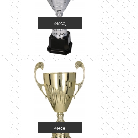
więcej
2058C
więcej