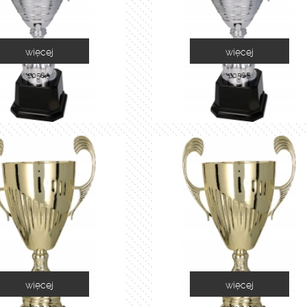
więcej
więcej
2058A
2058B
więcej
więcej