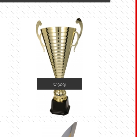
więcej
1049A