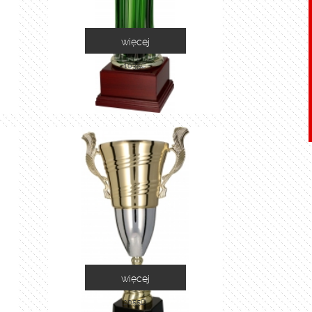
więcej
1035C
więcej
2055D