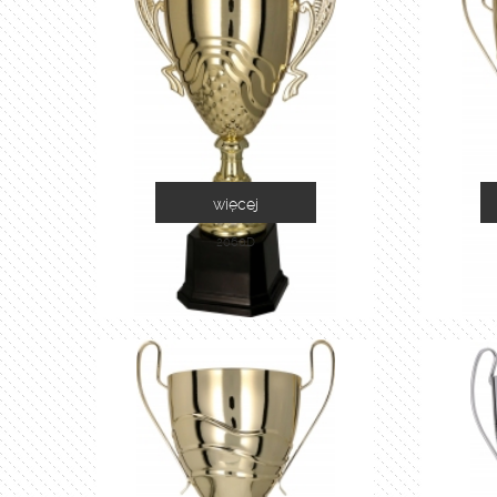
więcej
2060D