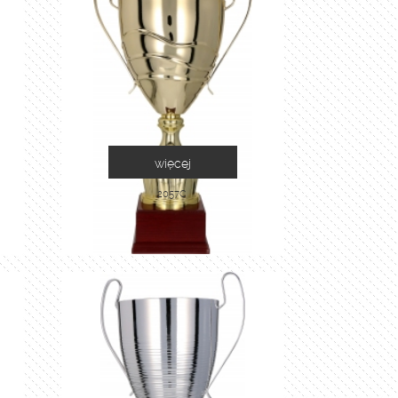
więcej
2057C