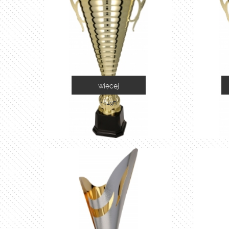
więcej
1049B