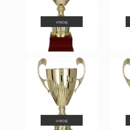
więcej
2057D
więcej