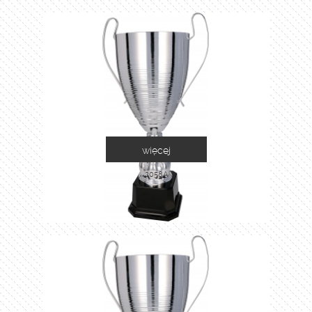
więcej
2058A