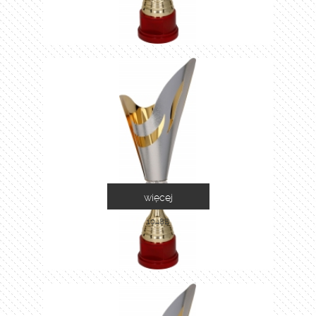
więcej
1048B