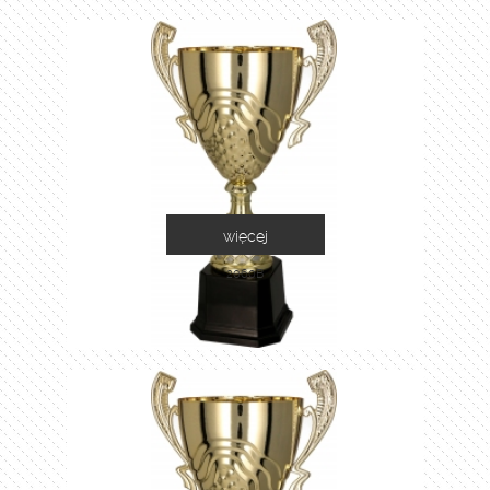
więcej
2060B