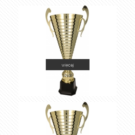
więcej
1049B