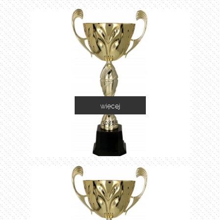
więcej
3086E