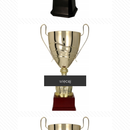
więcej
2057A