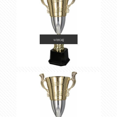
więcej
2055D