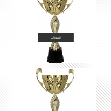
więcej
3086B