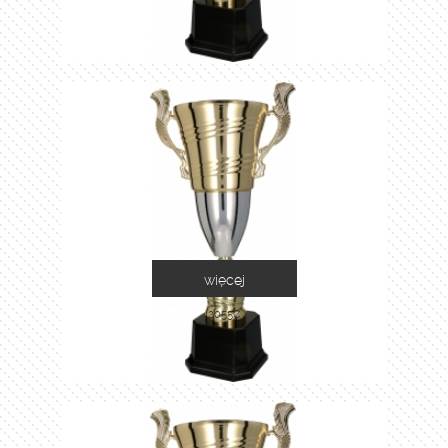
więcej
2055C