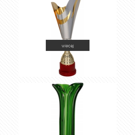
więcej
1048C