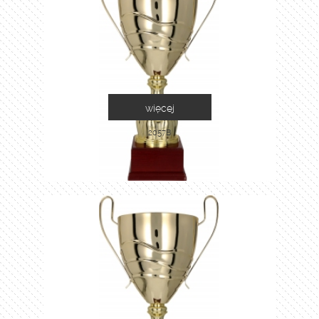
więcej
2057B