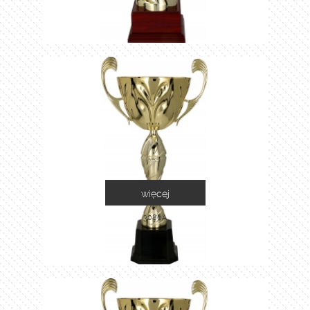
więcej
3086A