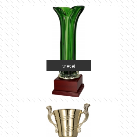
więcej
1035C