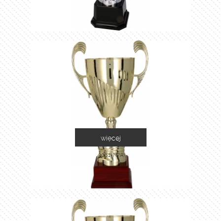
więcej
3081-N/A