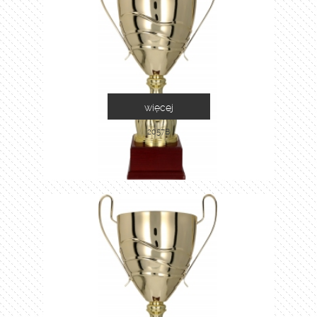
więcej
2057B