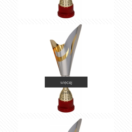
więcej
1048B