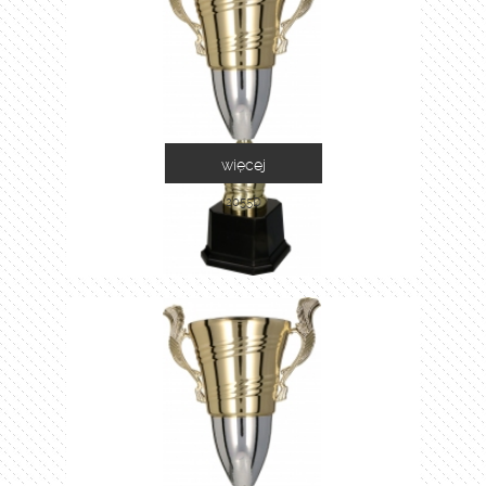
więcej
2055D