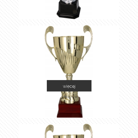
więcej
3081-N/A