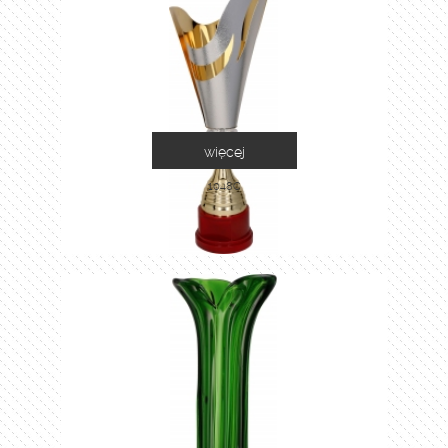
więcej
1048C