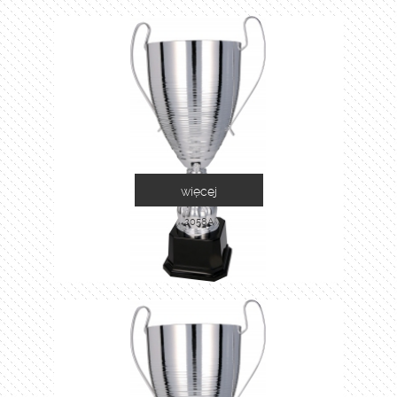
więcej
2058A