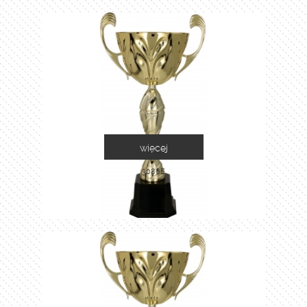
więcej
3086E