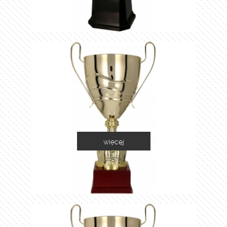
więcej
2057A