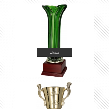
więcej
1035C