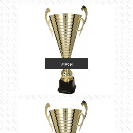
więcej
1049B