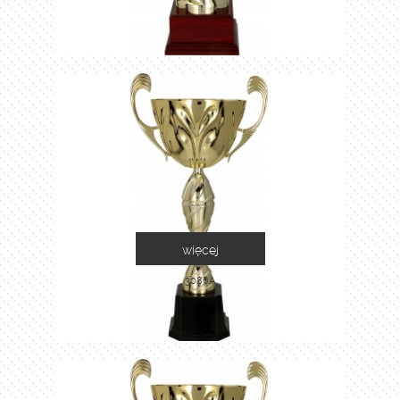
więcej
3086A