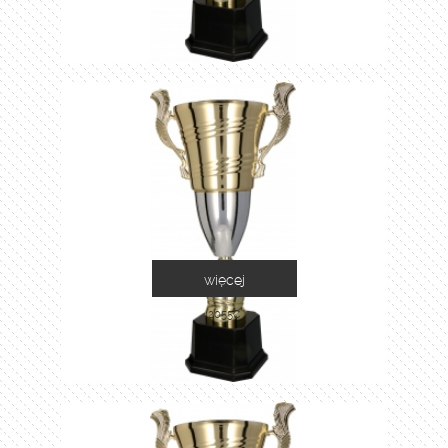
więcej
2055C