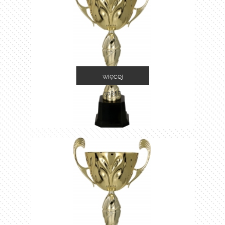
więcej
3086B