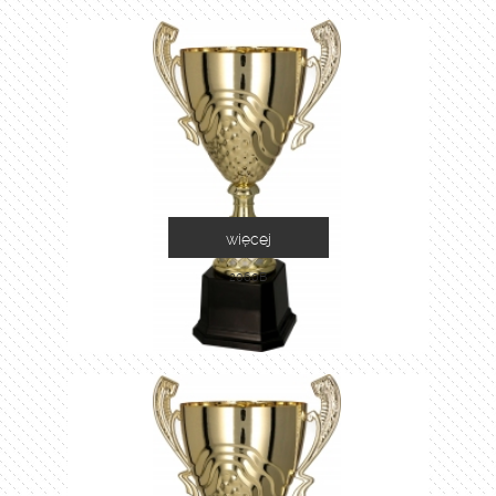
więcej
2060B