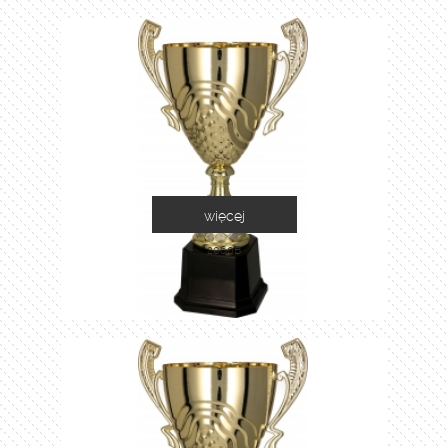
więcej
2060B