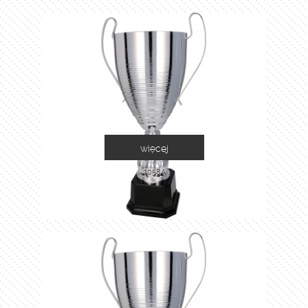
więcej
2058A