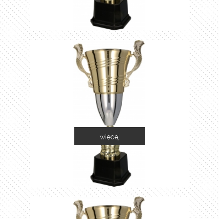
więcej
2055C