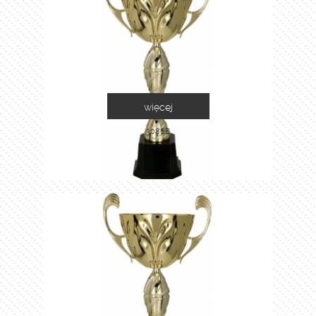
więcej
3086B