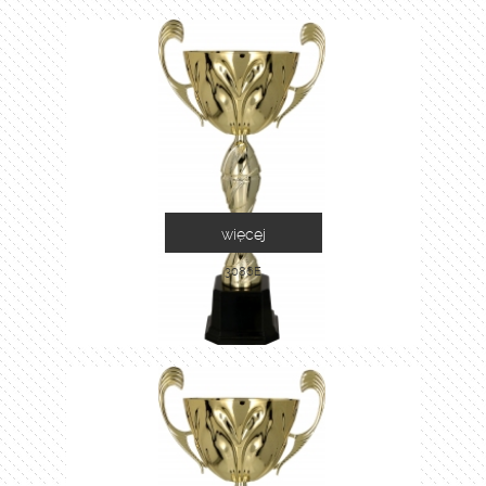
więcej
3086E