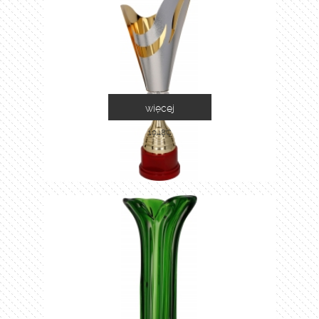
więcej
1048C