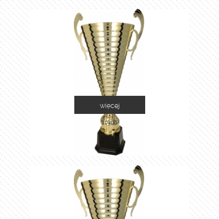
więcej
1049B