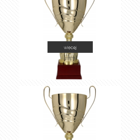
więcej
2057B