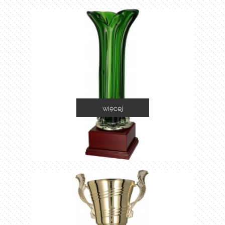
więcej
1035C