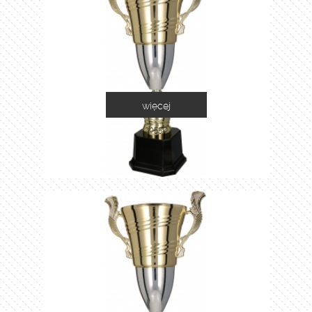
więcej
2055D