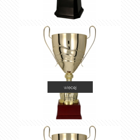
więcej
2057A