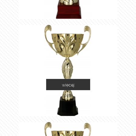
więcej
3086A