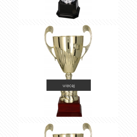
więcej
3081-N/A