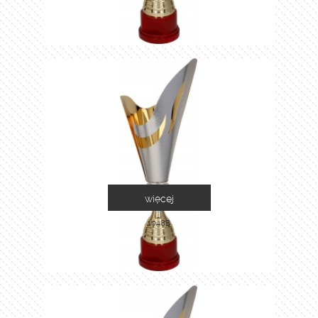
więcej
1048B