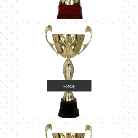
więcej
3086A