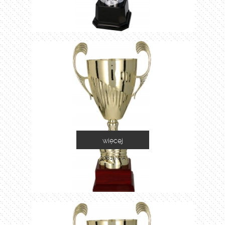
więcej
3081-N/A