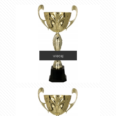
więcej
3086E