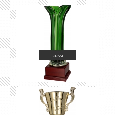
więcej
1035C