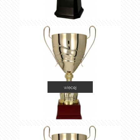
więcej
2057A