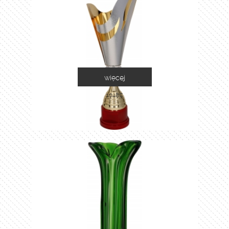
więcej
1048C