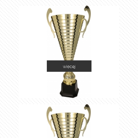
więcej
1049B