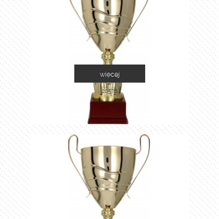
więcej
2057B