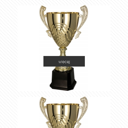
więcej
2060B