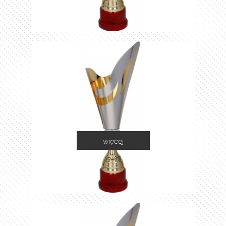
więcej
1048B