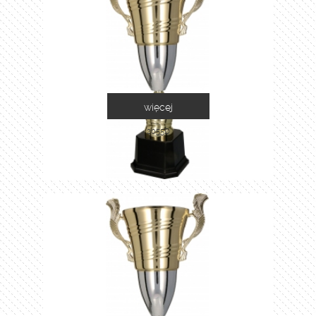
więcej
2055D