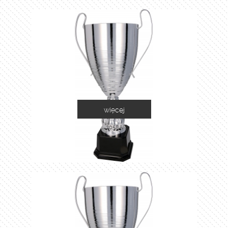
więcej
2058A