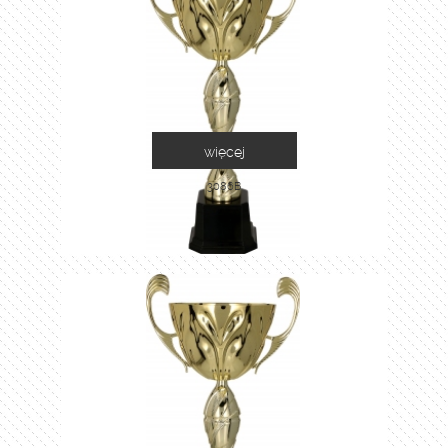
więcej
3086B