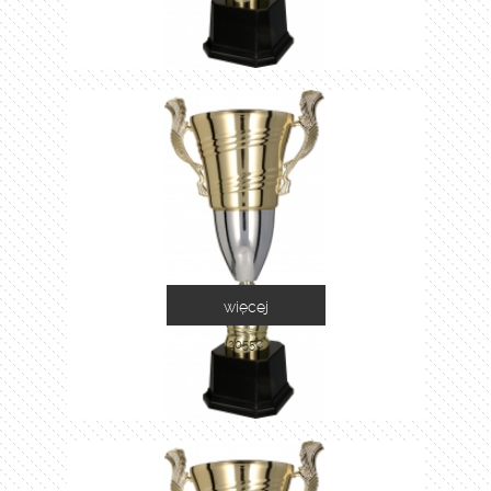
więcej
2055C