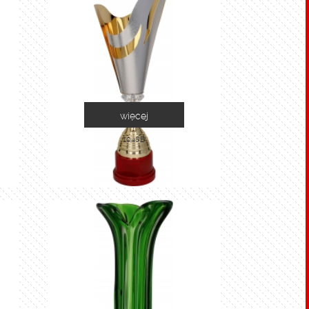
więcej
1048B