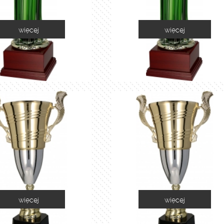
więcej
więcej
1035A
1035B
więcej
więcej
2055B
2055C