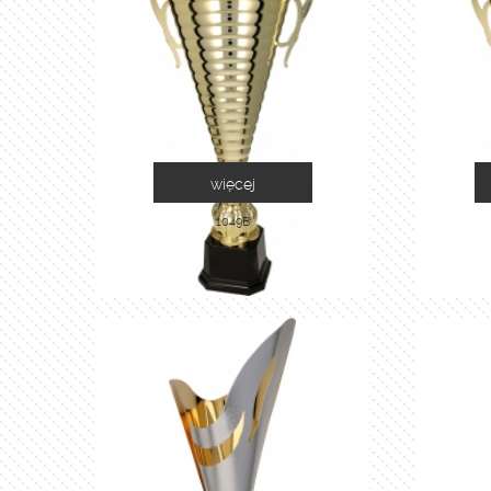
więcej
1049B