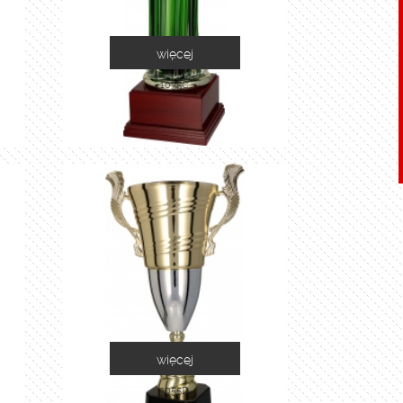
więcej
1035C
więcej
2055D