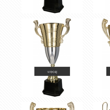
więcej
2055E