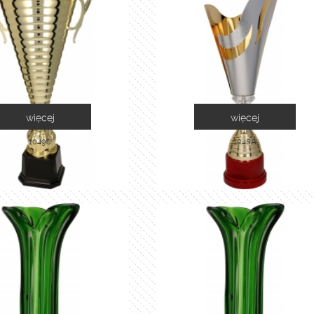
więcej
więcej
1049C
1048A