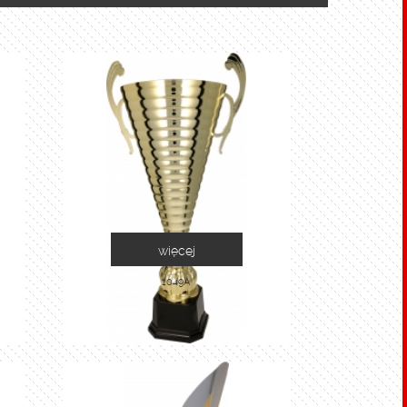
więcej
1049A