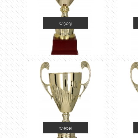
więcej
2057D
więcej