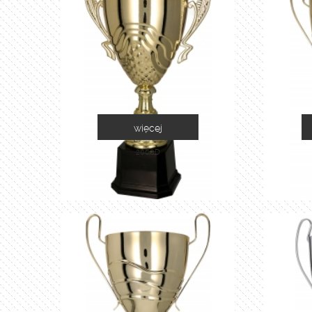
więcej
2060D