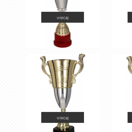
więcej
1048C
więcej
2055A