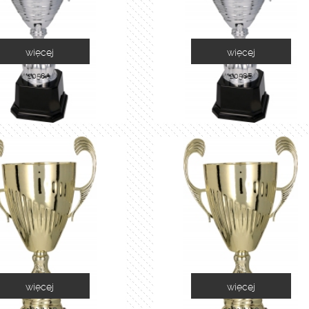
więcej
więcej
2058A
2058B
więcej
więcej