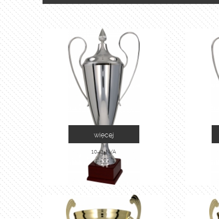
więcej
1042-N/A