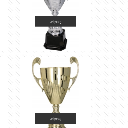
więcej
2058C
więcej