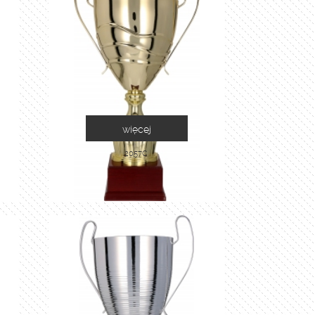
więcej
2057C