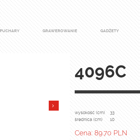
PUCHARY
GRAWEROWANIE
GADŻETY
4096C
wysokość (cm)
33
średnica (cm)
10
Cena: 89.70 PLN