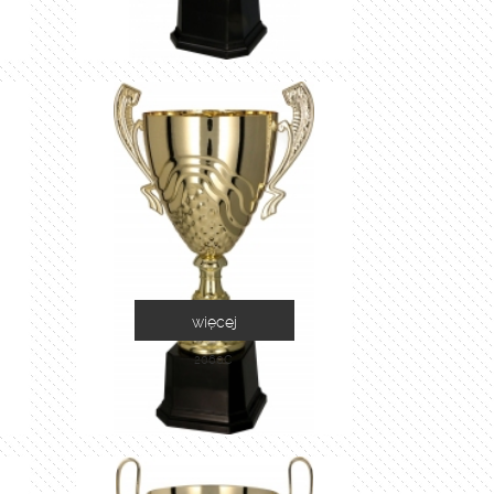
więcej
2060C