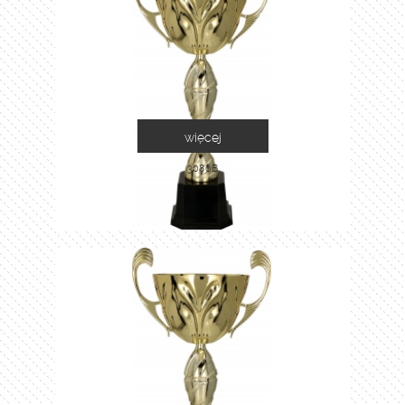
więcej
3086B