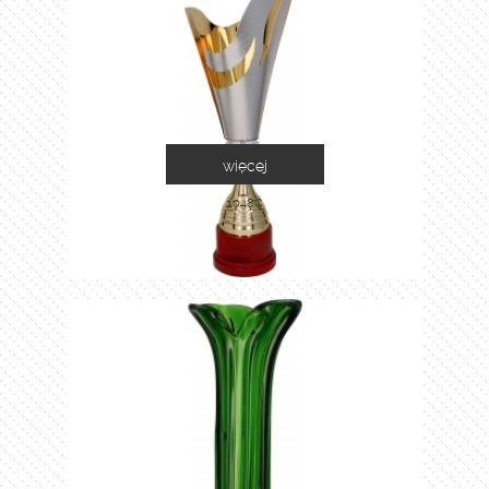
więcej
1048C