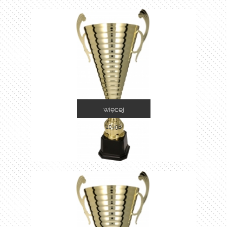
więcej
1049B