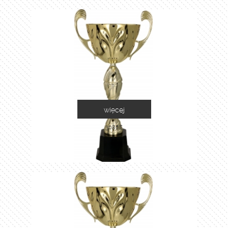
więcej
3086E