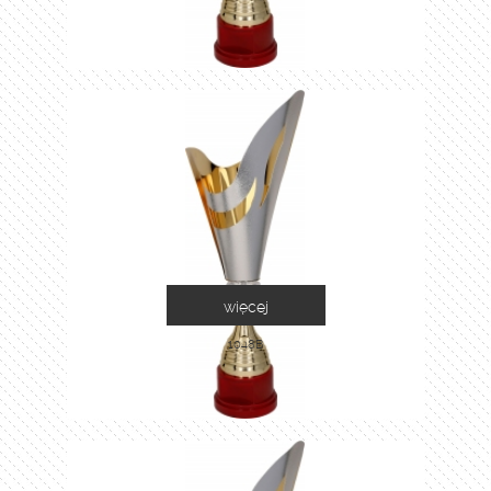
więcej
1048B