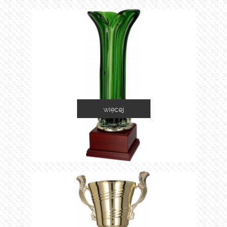
więcej
1035C