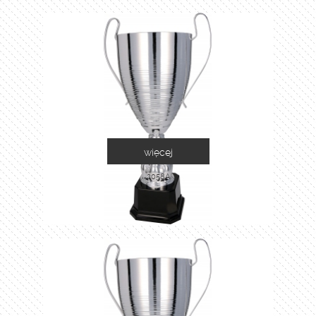
więcej
2058A