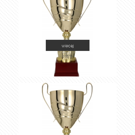
więcej
2057B