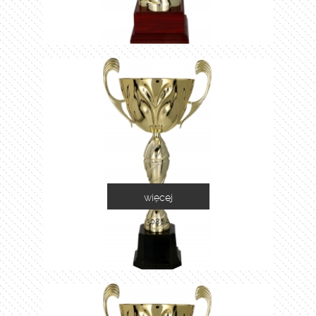
więcej
3086A