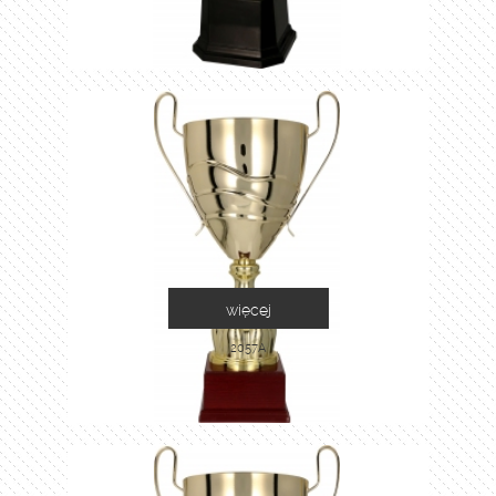
więcej
2057A