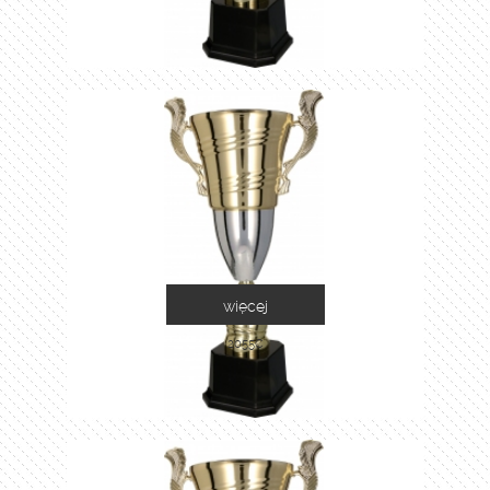
więcej
2055C