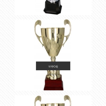
więcej
3081-N/A