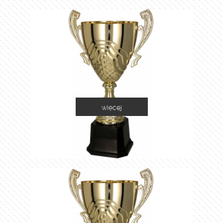
więcej
2060B