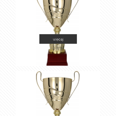
więcej
2057B