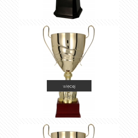
więcej
2057A