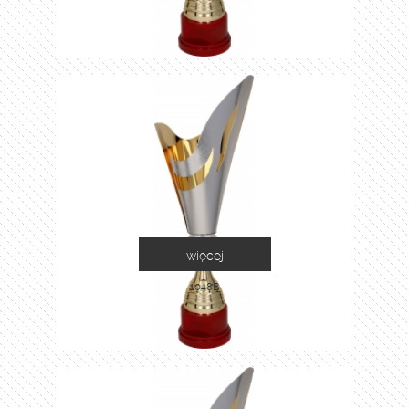
więcej
1048B