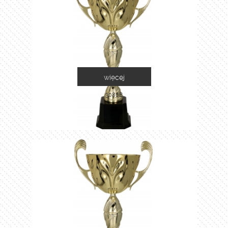
więcej
3086B