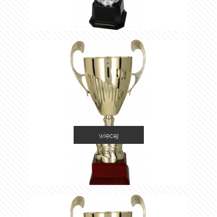
więcej
3081-N/A