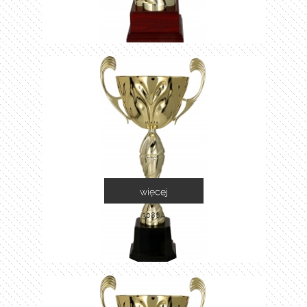
więcej
3086A