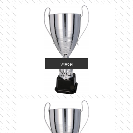
więcej
2058A