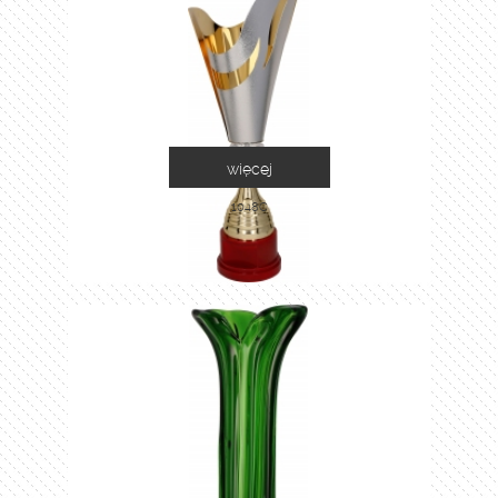
więcej
1048C