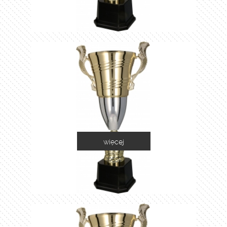
więcej
2055C