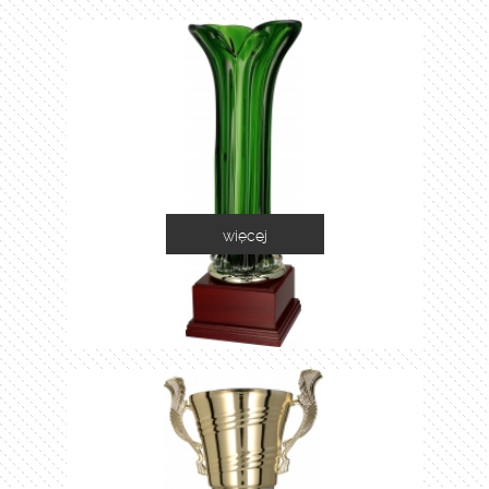
więcej
1035C