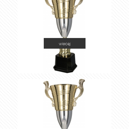
więcej
2055D