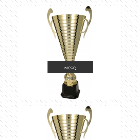
więcej
1049B