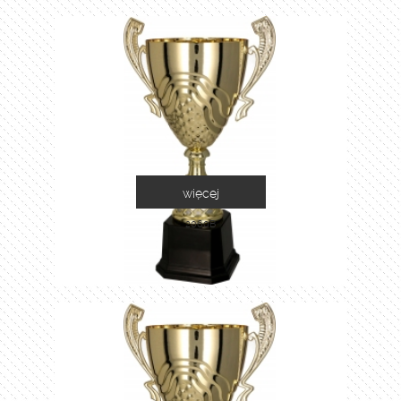
więcej
2060B