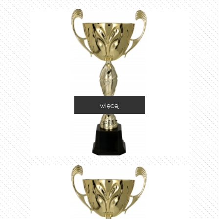
więcej
3086E