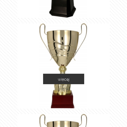
więcej
2057A