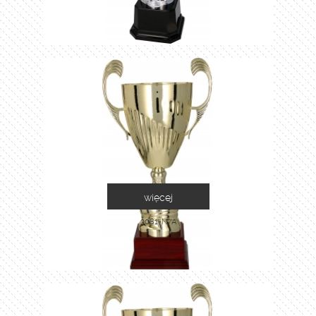
więcej
3081-N/A