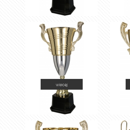
więcej
2055E