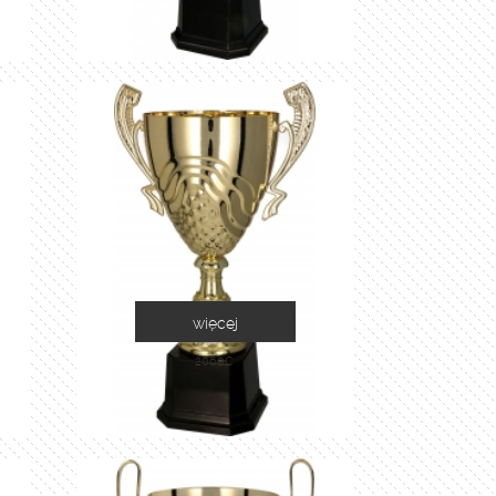
więcej
2060C