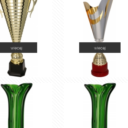
więcej
więcej
1049C
1048A