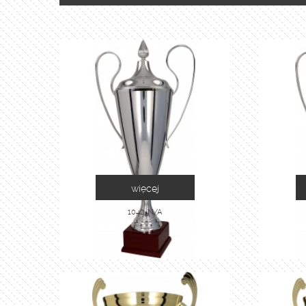
więcej
1042-N/A