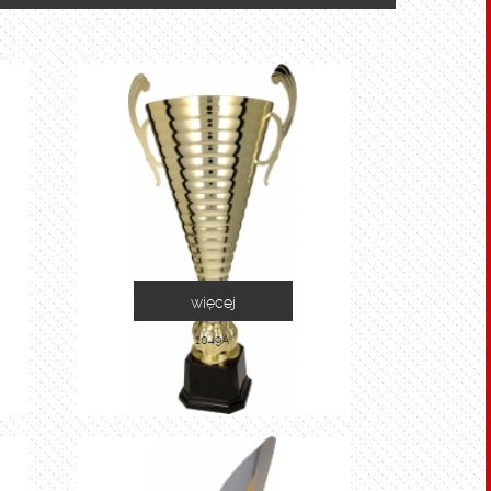
więcej
1049A