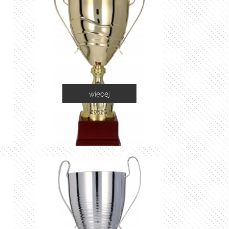
więcej
2057C