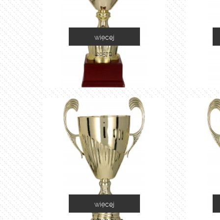
więcej
2057D
więcej