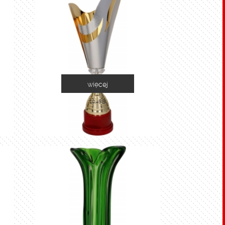
więcej
1048B