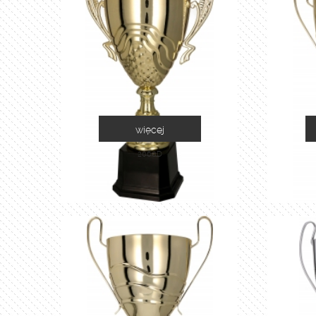
więcej
2060D