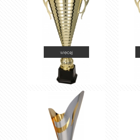
więcej
1049B