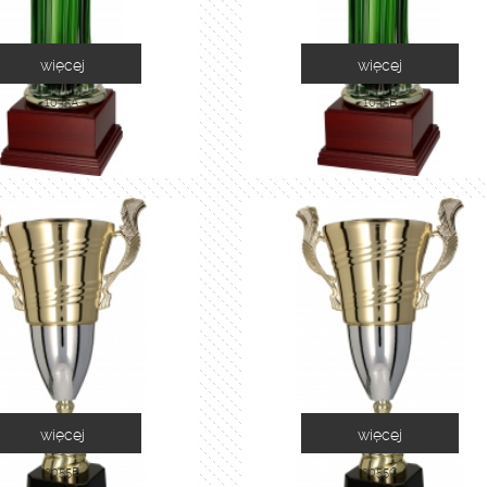
więcej
więcej
1035A
1035B
więcej
więcej
2055B
2055C