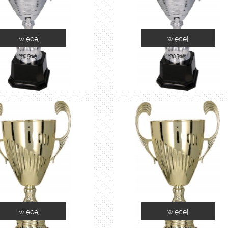
więcej
więcej
2058A
2058B
więcej
więcej