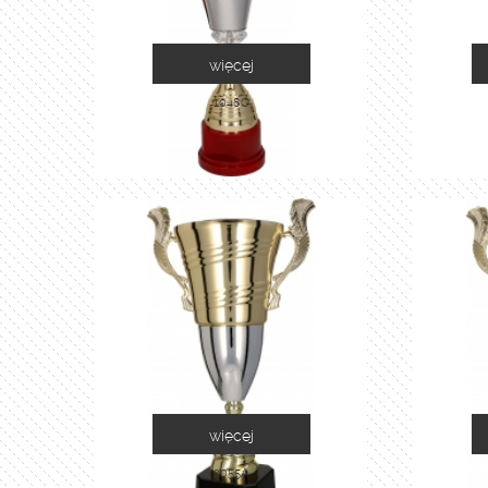
więcej
1048C
więcej
2055A