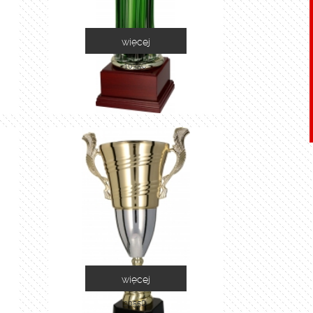
więcej
1035C
więcej
2055D