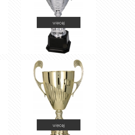
więcej
2058C
więcej