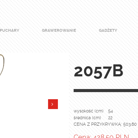
PUCHARY
GRAWEROWANIE
GADŻETY
2057B
wysokość (cm)
54
średnica (cm)
22
CENA Z PRZYKRYWKĄ: 503,60
Cena: 428.50 PLN