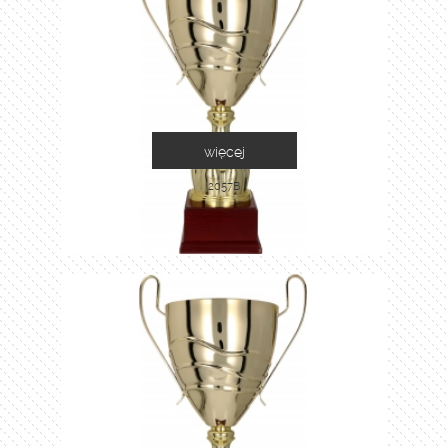
więcej
2057B