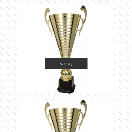
więcej
1049B