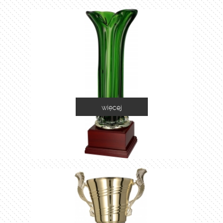
więcej
1035C