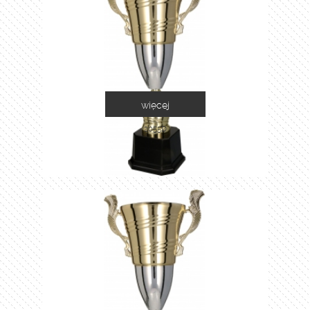
więcej
2055D