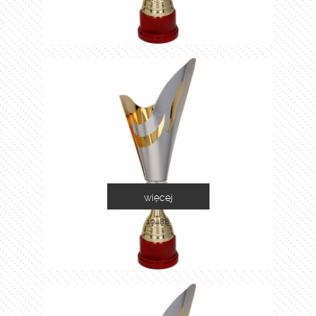
więcej
1048B