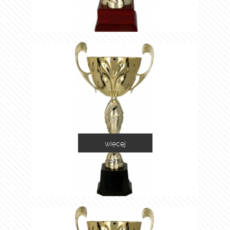
więcej
3086A