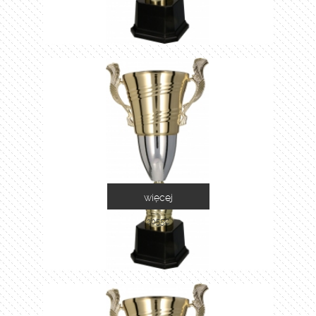
więcej
2055C