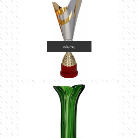
więcej
1048C