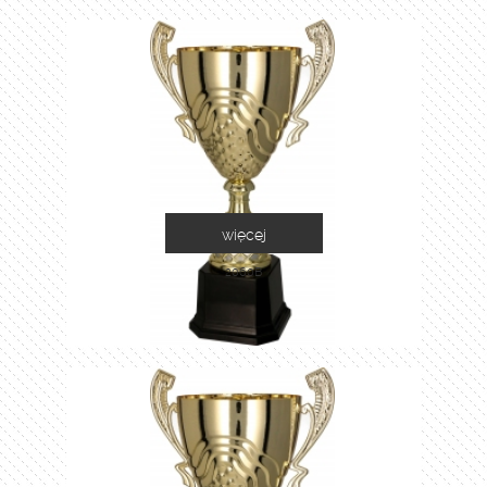
więcej
2060B