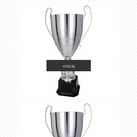
więcej
2058A