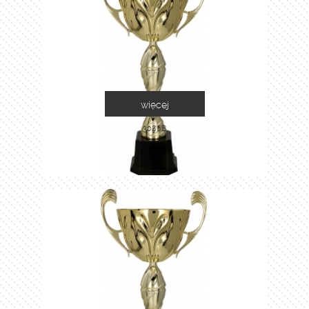
więcej
3086B