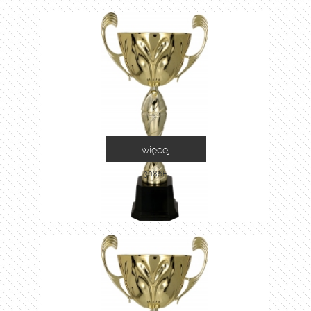
więcej
3086E