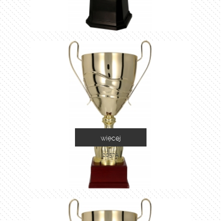
więcej
2057A