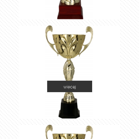
więcej
3086A