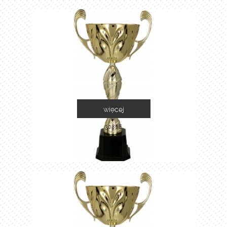
więcej
3086E