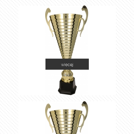
więcej
1049B