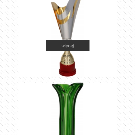
więcej
1048C