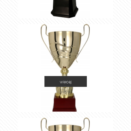
więcej
2057A