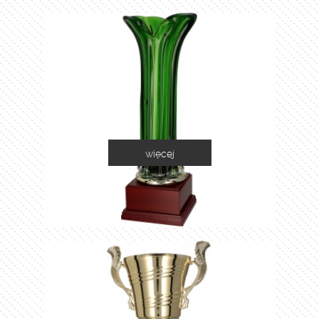
więcej
1035C