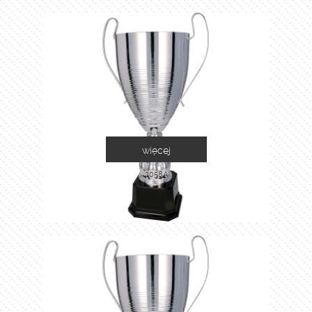
więcej
2058A