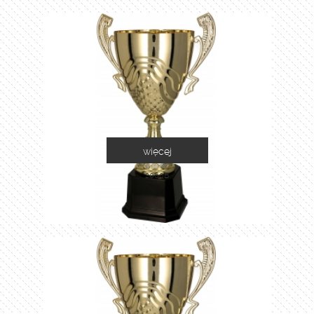
więcej
2060B