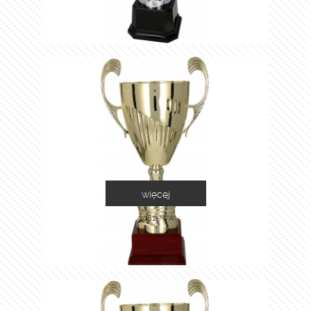
więcej
3081-N/A