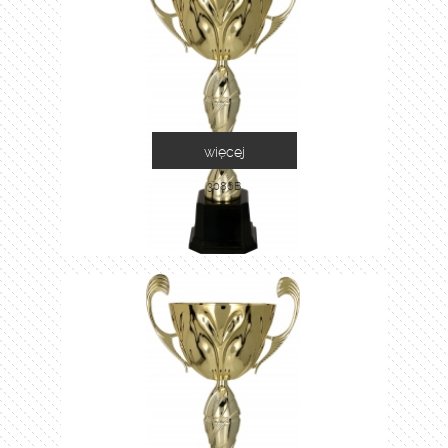
więcej
3086B