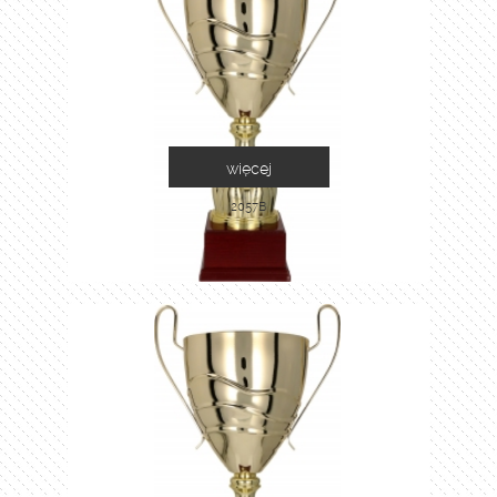
więcej
2057B