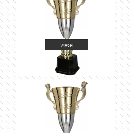
więcej
2055D