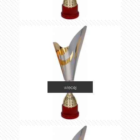
więcej
1048B