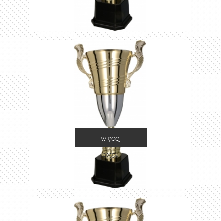
więcej
2055C