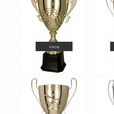
więcej
2060D