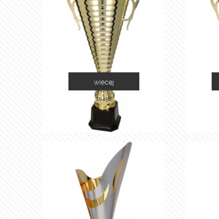
więcej
1049B