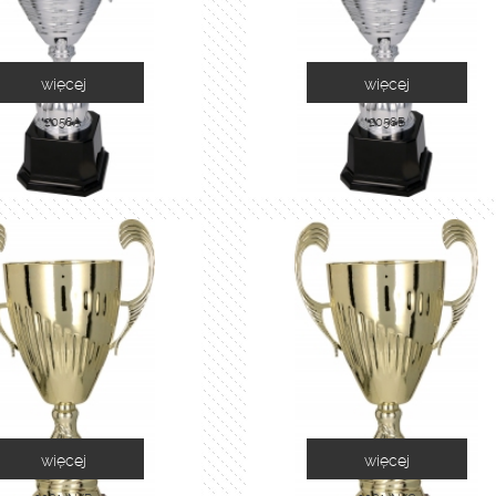
więcej
więcej
2058A
2058B
więcej
więcej