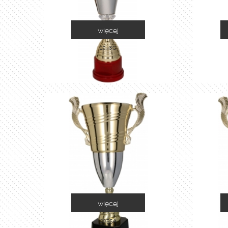
więcej
1048C
więcej
2055A