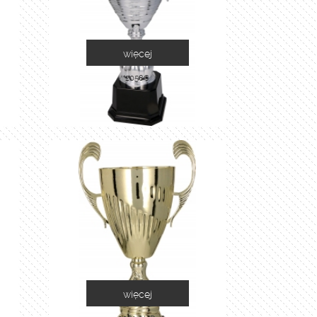
więcej
2058C
więcej