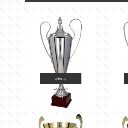
więcej
1042-N/A