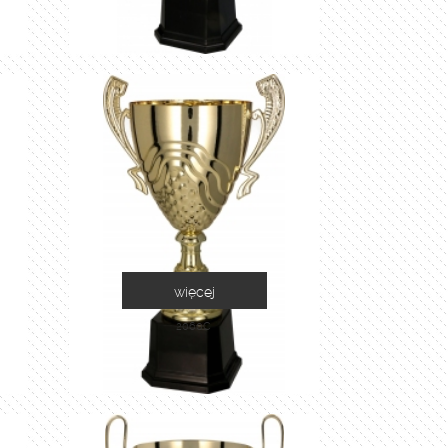
więcej
2060C