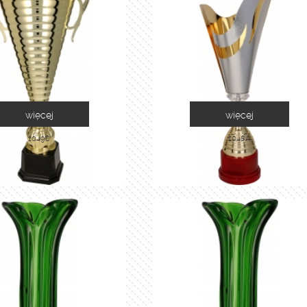
więcej
więcej
1049C
1048A