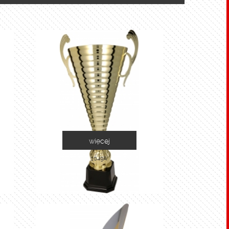
więcej
1049A