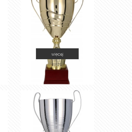
więcej
2057C