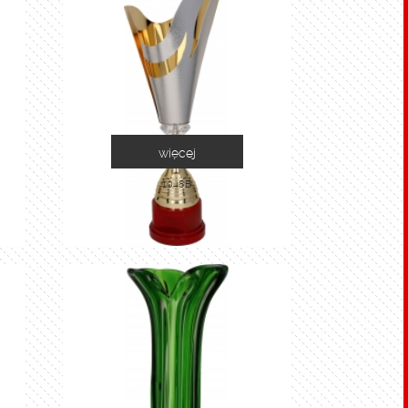
więcej
1048B