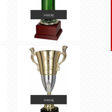
więcej
1035C
więcej
2055D