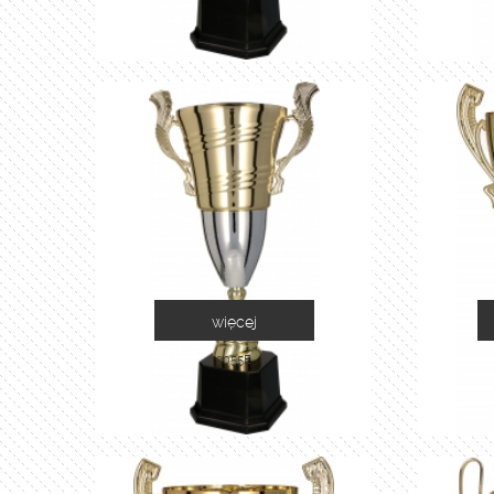
więcej
2055E