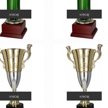
więcej
więcej
1035A
1035B
więcej
więcej
2055B
2055C