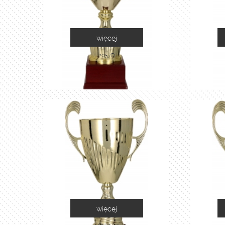
więcej
2057D
więcej