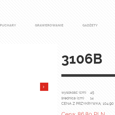
PUCHARY
GRAWEROWANIE
GADŻETY
3106B
wysokość (cm)
45
średnica (cm)
14
CENA Z PRZYKRYWKĄ: 104,90
Cena: 86.80 PLN