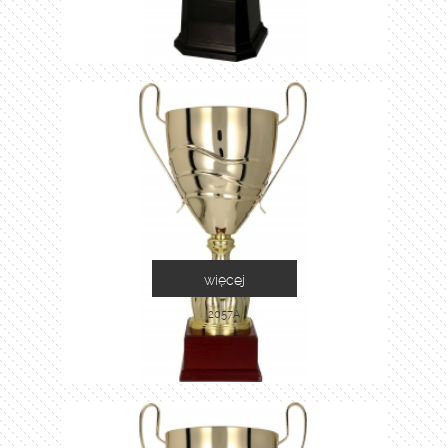
więcej
2057A