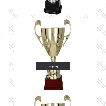
więcej
3081-N/A