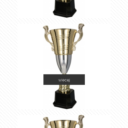
więcej
2055C