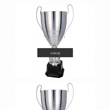
więcej
2058A