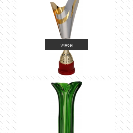
więcej
1048C