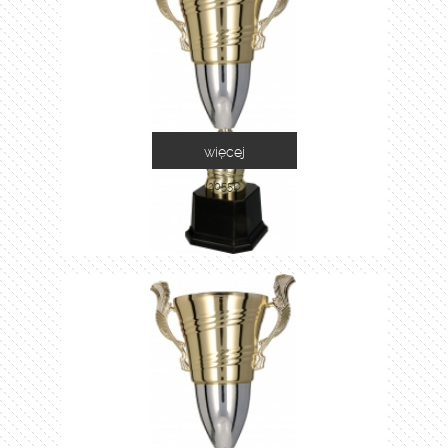
więcej
2055D