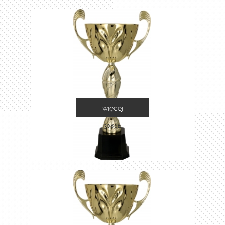
więcej
3086E