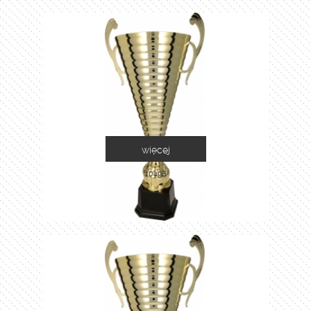
więcej
1049B