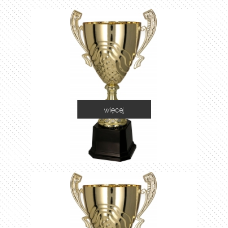
więcej
2060B