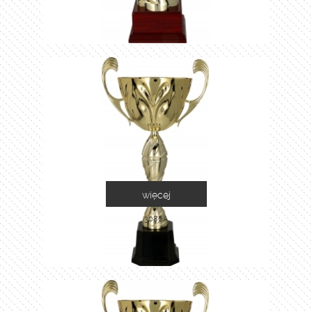
więcej
3086A