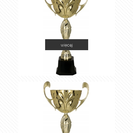
więcej
3086B