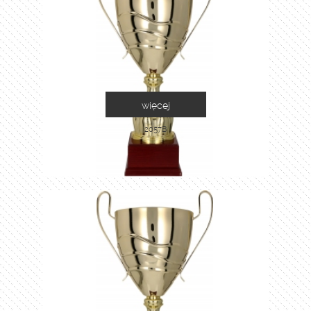
więcej
2057B