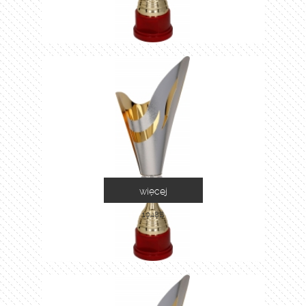
więcej
1048B