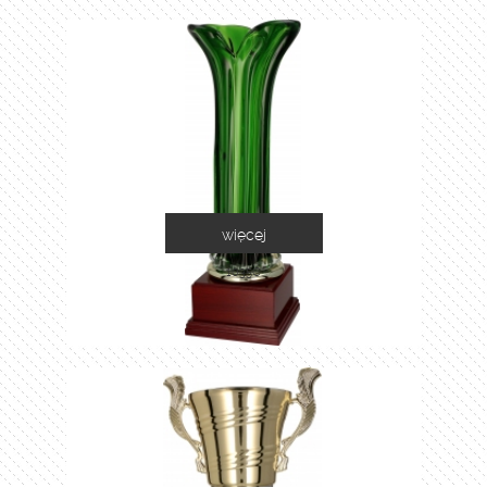
więcej
1035C