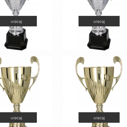
więcej
więcej
2058A
2058B
więcej
więcej