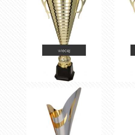
więcej
1049B