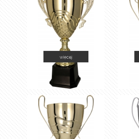
więcej
2060D