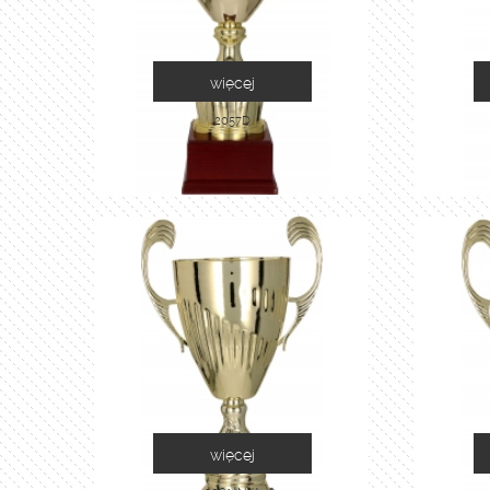
więcej
2057D
więcej