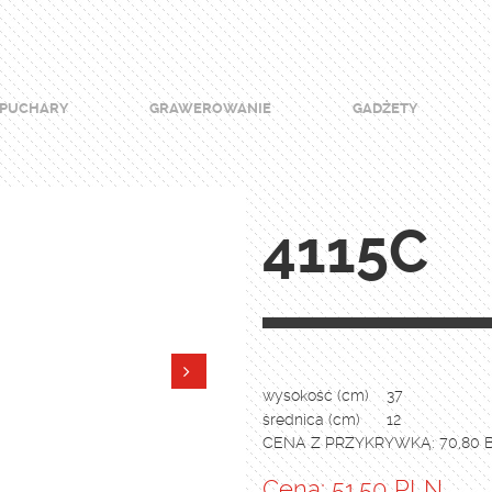
PUCHARY
GRAWEROWANIE
GADŻETY
4115C
wysokość (cm)
37
średnica (cm)
12
CENA Z PRZYKRYWKĄ: 70,80 
Cena: 51.50 PLN