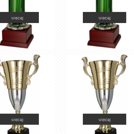
więcej
więcej
1035A
1035B
więcej
więcej
2055B
2055C