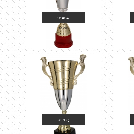
więcej
1048C
więcej
2055A