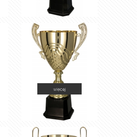
więcej
2060C