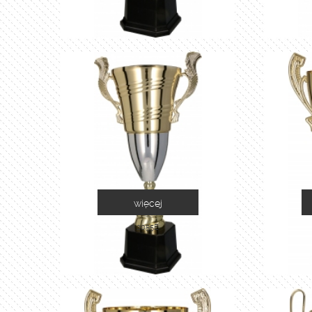
więcej
2055E