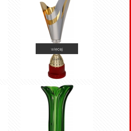
więcej
1048B