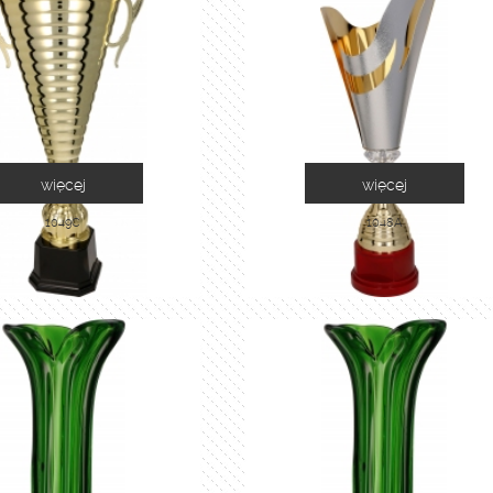
więcej
więcej
1049C
1048A