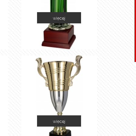
więcej
1035C
więcej
2055D