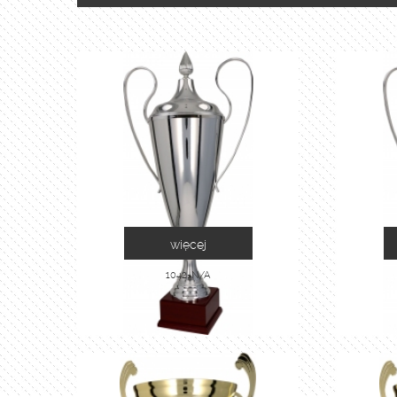
więcej
1042-N/A