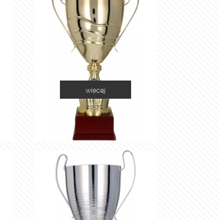
więcej
2057C