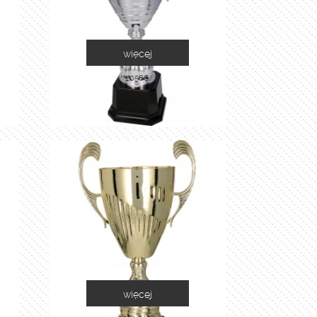
więcej
2058C
więcej