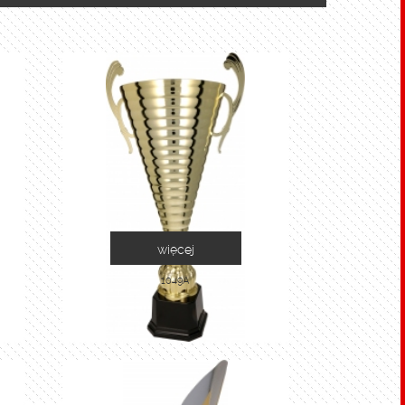
więcej
1049A