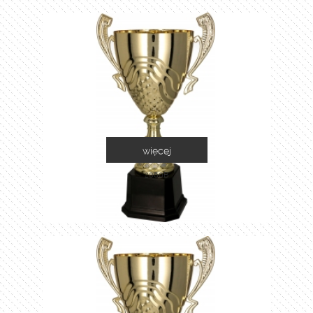
więcej
2060B