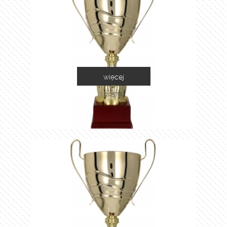
więcej
2057B