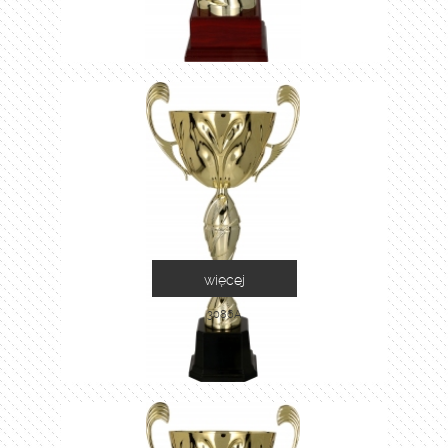
więcej
3086A