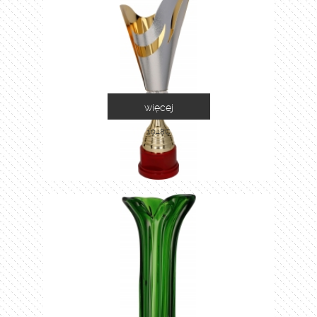
więcej
1048C