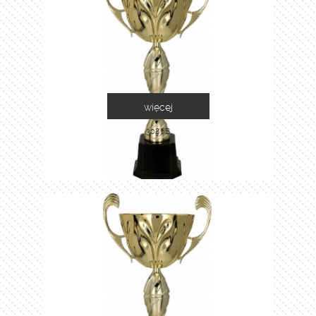
więcej
3086B