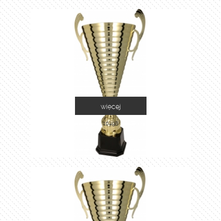
więcej
1049B