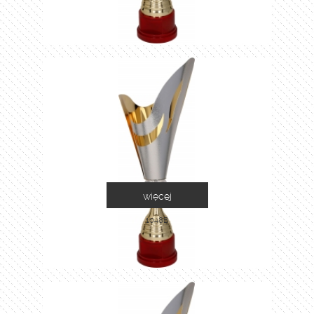
więcej
1048B