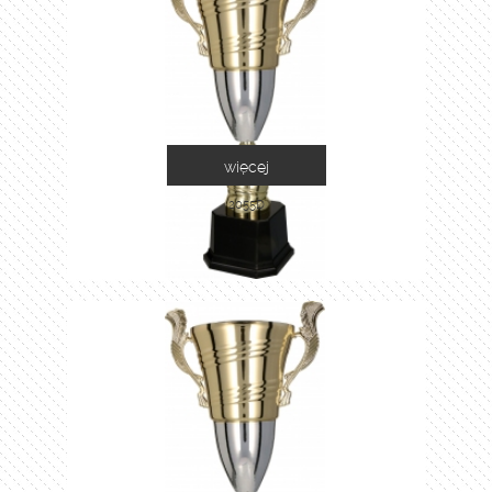
więcej
2055D