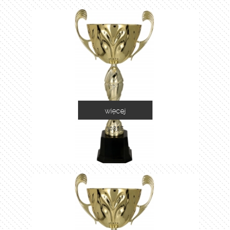
więcej
3086E