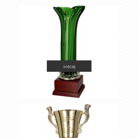
więcej
1035C