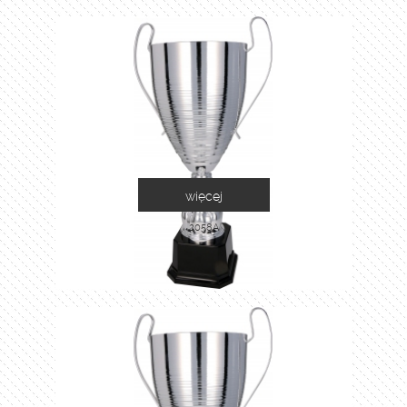
więcej
2058A