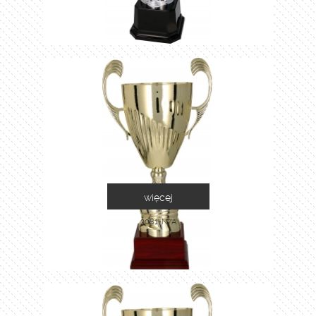
więcej
3081-N/A