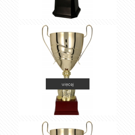
więcej
2057A