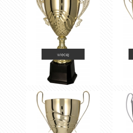
więcej
2060D