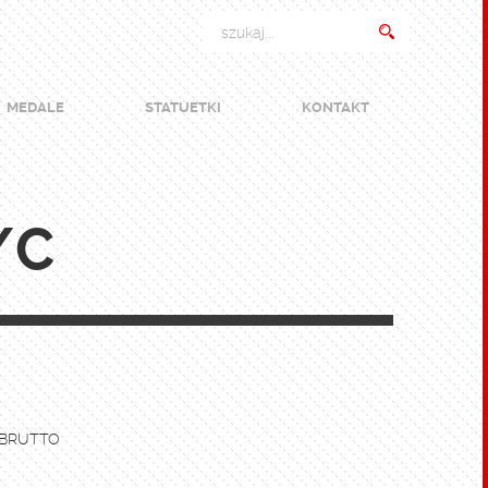
MEDALE
STATUETKI
KONTAKT
/C
 BRUTTO