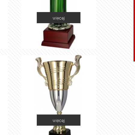
więcej
1035C
więcej
2055D