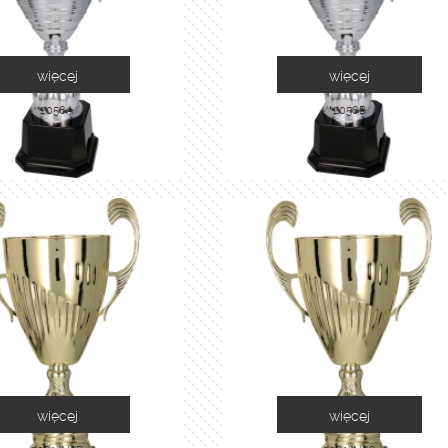
więcej
więcej
2058A
2058B
więcej
więcej