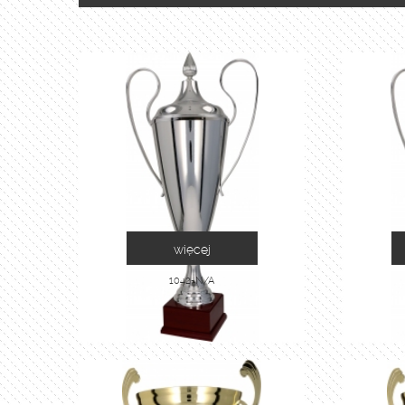
więcej
1042-N/A