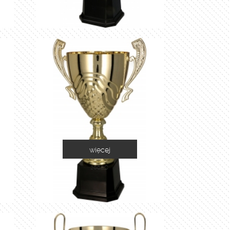
więcej
2060C