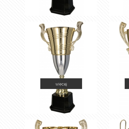
więcej
2055E