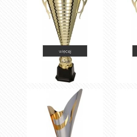
więcej
1049B