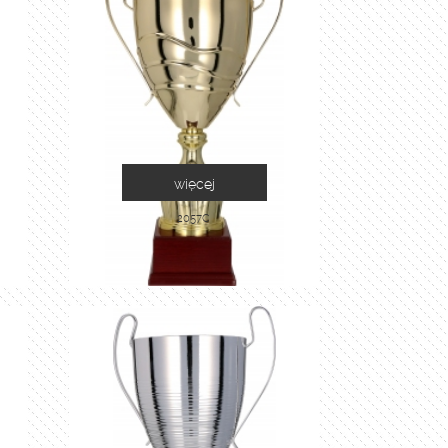
więcej
2057C