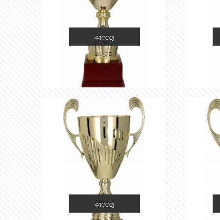
więcej
2057D
więcej