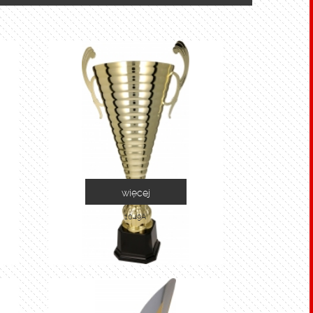
więcej
1049A