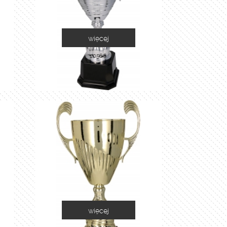
więcej
2058C
więcej