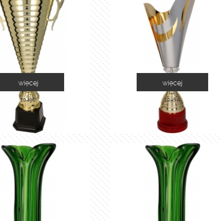
więcej
więcej
1049C
1048A