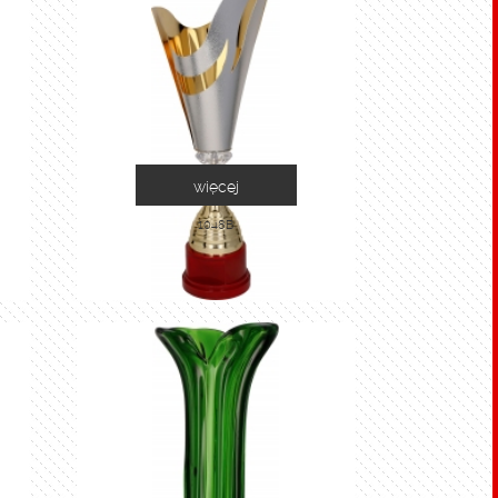
więcej
1048B