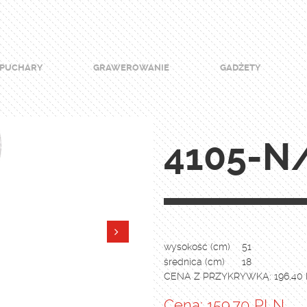
PUCHARY
GRAWEROWANIE
GADŻETY
4105-N
wysokość (cm)
51
średnica (cm)
18
CENA Z PRZYKRYWKĄ: 196,40
Cena: 159.70 PLN