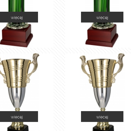
więcej
więcej
1035A
1035B
więcej
więcej
2055B
2055C