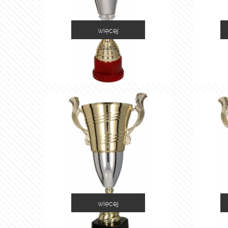
więcej
1048C
więcej
2055A